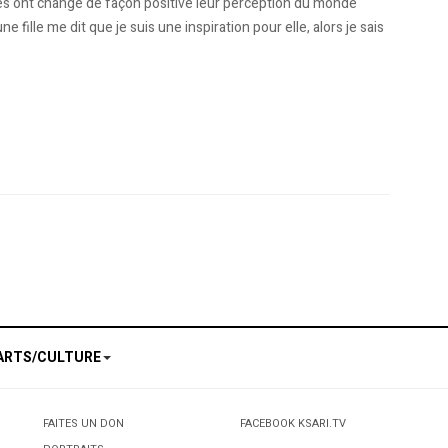
s ont changé de façon positive leur perception du monde
 fille me dit que je suis une inspiration pour elle, alors je sais
ien aux Etats-Unis : Je rêve d’apporter le style hollywoodien au cinéma algérien
es du Saint-Laurent: Une histoire des Algériens au Canada
ARTS/CULTURE
FAITES UN DON
FACEBOOK KSARI.TV