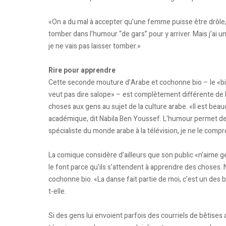
«On a du mal à accepter qu’une femme puisse être drôle, 
tomber dans l’humour “de gars” pour y arriver. Mais j’ai 
je ne vais pas laisser tomber.»
Rire pour apprendre
Cette seconde mouture d’Arabe et cochonne bio – le «bi
veut pas dire salope» – est complètement différente de l
choses aux gens au sujet de la culture arabe. «Il est beauc
académi­que, dit Nabila Ben Youssef. L’humour permet de 
spécialiste du monde arabe à la télévision, je ne le co
La comique considère d’ailleurs que son public «n’aime g
le font parce qu’ils s’attendent à apprendre des choses.
cochonne bio. «La danse fait partie de moi, c’est un des
t-elle.
Si des gens lui envoient parfois des courriels de bêtises 