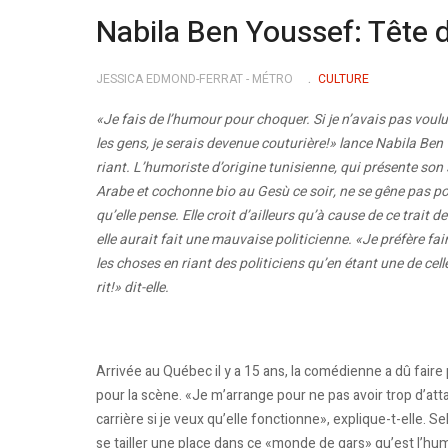
Nabila Ben Youssef: Tête 
JESSICA EDMOND-FERRAT - MÉTRO
CULTURE
«Je fais de l’humour pour choquer. Si je n’avais pas voul
les gens, je serais devenue couturiè­re!» lance Nabila Ben
riant. L’humoriste d’origine tunisienne, qui présente son
Arabe et cochonne bio au Gesù ce soir, ne se gêne pas po
qu’elle pense. Elle croit d’ailleurs qu’à cause de ce trait d
elle aurait fait une mauvaise politicienne. «Je préfère fa
les choses en riant des politiciens qu’en étant une de cel
rit!» dit-elle.
Arrivée au Québec il y a 15 ans, la comédienne a dû faire
pour la scène. «Je m’arrange pour ne pas avoir trop d’at
carrière si je veux qu’elle fonctionne», explique-t-elle. S
se tailler une place dans ce «monde de gars» qu’est l’hu