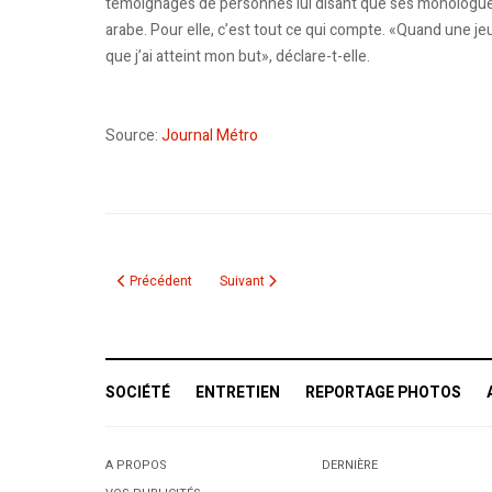
témoignages de personnes lui disant que ses monologue
arabe. Pour elle, c’est tout ce qui compte. «Quand une jeune
que j’ai atteint mon but», déclare-t-elle.
Source:
Journal Métro
Article précédent : Fethi Bendida. Acteur et réalisateur algér
Article suivant : La Méditerranée sur les riv
Précédent
Suivant
SOCIÉTÉ
ENTRETIEN
REPORTAGE PHOTOS
A PROPOS
DERNIÈRE