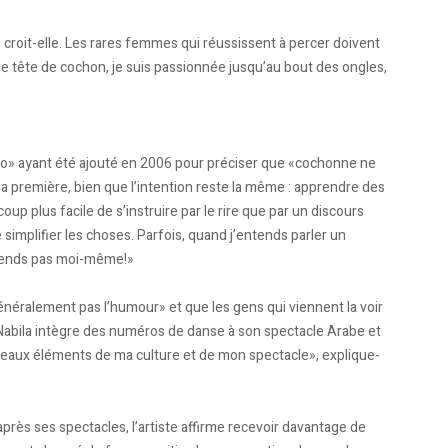
croit-elle. Les rares femmes qui réussissent à percer doivent
une tête de cochon, je suis passionnée jusqu’au bout des ongles,
o» ayant été ajouté en 2006 pour préciser que «co­chonne ne
a première, bien que l’intention reste la même : apprendre des
oup plus facile de s’instruire par le rire que par un discours
simplifier les choses. Parfois, quand j’entends parler un
mprends pas moi-même!»
énéralement pas l’humour» et que les gens qui viennent la voir
 Nabila intègre des numéros de danse à son spectacle Arabe et
 beaux éléments de ma culture et de mon spectacle», explique-
après ses spectacles, l’artiste affirme recevoir davantage de