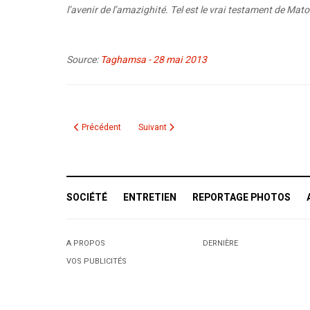
l’avenir de l’amazighité. Tel est le vrai testament de Ma
Source:
Taghamsa - 28 mai 2013
Article précédent : Leurs œuvres figurent dans un recueil 
Article suivant : Lynda Thalie : pop voyageus
Précédent
Suivant
SOCIÉTÉ
ENTRETIEN
REPORTAGE PHOTOS
A PROPOS
DERNIÈRE
VOS PUBLICITÉS