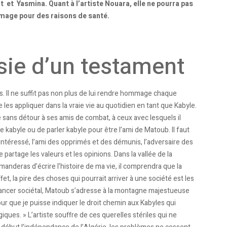
 et Yasmina. Quant à l’artiste Nouara, elle ne pourra pas
mmage pour des raisons de santé.
psie d’un testament
s. Il ne suffit pas non plus de lui rendre hommage chaque
e les appliquer dans la vraie vie au quotidien en tant que Kabyle.
e sans détour à ses amis de combat, à ceux avec lesquels il
tre kabyle ou de parler kabyle pour être l’ami de Matoub. Il faut
intéressé, l’ami des opprimés et des démunis, l’adversaire des
 partage les valeurs et les opinions. Dans la vallée de la
nderas d’écrire l’histoire de ma vie, il comprendra que la
et, la pire des choses qui pourrait arriver à une société est les
cancer sociétal, Matoub s’adresse à la montagne majestueuse
our que je puisse indiquer le droit chemin aux Kabyles qui
rgiques. » L’artiste souffre de ces querelles stériles qui ne