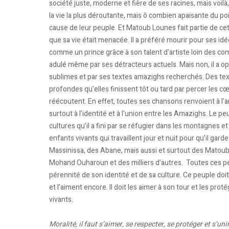
société juste, moderne et fière de ses racines, mais voi
la vie la plus déroutante, mais ô combien apaisante du poin
cause de leur peuple. Et Matoub Lounes fait partie de cet
que sa vie était menacée. Il a préféré mourir pour ses id
comme un prince grâce à son talent d’artiste loin des comb
adulé même par ses détracteurs actuels. Mais non, il a op
sublimes et par ses textes amazighs recherchés. Des te
profondes qu’elles finissent tôt ou tard par percer les cœ
réécoutent. En effet, toutes ses chansons renvoient à l’amo
surtout à l’identité et à l’union entre les Amazighs. Le 
cultures qu’il a fini par se réfugier dans les montagnes 
enfants vivants qui travaillent jour et nuit pour qu’il garde
Massinissa, des Abane, mais aussi et surtout des Matou
Mohand Ouharoun et des milliers d’autres. Toutes ces pe
pérennité de son identité et de sa culture. Ce peuple doit
et l’aiment encore. Il doit les aimer à son tour et les pr
vivants.
Moralité, il faut s’aimer, se respecter, se protéger et s’u