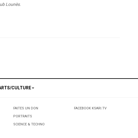
toub Lounès.
de poèmes universels: Matoub et Kateb Yacine dans un module du programme scol
e
ARTS/CULTURE
FAITES UN DON
FACEBOOK KSARI.TV
PORTRAITS
SCIENCE & TECHNO