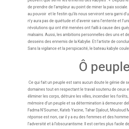
peuvent que servir les ennemis des Kabyles : « Depuis le
de prendre de l’ampleur au point de miner la paix sociale. 
au pouvoir et le festin qu’ils nous serviront sera garni d
n’y aura pas de quiétude et d’avenir sans l’entente et l’u
révolutions qui ont été menées ont failli à cause des gué
malsains. Aussi, les ambitions personnelles des uns et d
desseins des ennemis de la Kabylie. Et l’artiste de conclu
Sans la vigilance et la perspicacité, le bateau kabyle couler
Ô peuple
Ce qui fait un peuple est sans aucun doute le génie de se
domaines tout en respectant le travail soutenu de ceux et
éliminer les corps, détruire les villes, incendier les forêts,
mémoire d’un peuple et sa détermination à demeurer debou
Fadma N’Soumer, Kateb Yacine, Tahar Djalout, Mouloud 
réponse est non, car il y a eu des femmes et des hommes 
l’adversité et à l’obscurantisme. Il est certes plus facile