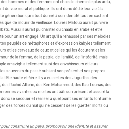
là, des hommes et des femmes ont choisi le chemin le plus ardu,
t de vue moral et politique. Ils ont donc dédié leur vie à la
te génération qui a tout donné à son identité tout en sachant
ées que de mourir de vieillesse. Lounès Matoub aurait pu vivre
ats. Aussi, il aurait pu chanter du chaabi en arabe et être
té pour un art engagé. Un art qu’il a rehaussé par ses mélodies
xtes peuplés de métaphores et d’expression kabyles tellement
urs et les cerveaux de ceux et celles qui les écoutent et les
ur de la femme, de la patrie, de l’amitié, de l’intégrité, mais
peuple amazigh a tellement subi des envahisseurs et leurs
et les souvenirs du passé oubliant son présent et ses propres
 la tête haute et fière. Il y a eu certes des Jugurtha, des
b, des Rachid Alliche, des Ben Mohammed, des Kaci Lounas, des
rsonnes vivantes ou mortes ont bâti son présent et assuré la
 donc se secouer et réaliser à quel point ses enfants l’ont aimé
otéger des forces du mal qui ne cessent de les guetter morts ou
nir pour construire un pays, promouvoir une identité et assurer