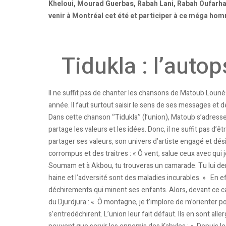
Kheloui, Mourad Guerbas, Rabah Lani, Rabah Oufarhat
venir à Montréal cet été et participer à ce méga ho
Tidukla : l’auto
Il ne suffit pas de chanter les chansons de Matoub Lounè
année. Il faut surtout saisir le sens de ses messages et d
Dans cette chanson ‘’Tidukla’’ (l’union), Matoub s’adress
partage les valeurs et les idées. Donc, il ne suffit pas d’ê
partager ses valeurs, son univers d’artiste engagé et dés
corrompus et des traitres : « Ô vent, salue ceux avec qui je
Soumam et à Akbou, tu trouveras un camarade. Tu lui dema
haine et l’adversité sont des maladies incurables. » En eff
déchirements qui minent ses enfants. Alors, devant ce 
du Djurdjura : « Ô montagne, je t’implore de m’orienter p
s’entredéchirent. L’union leur fait défaut. Ils en sont alle