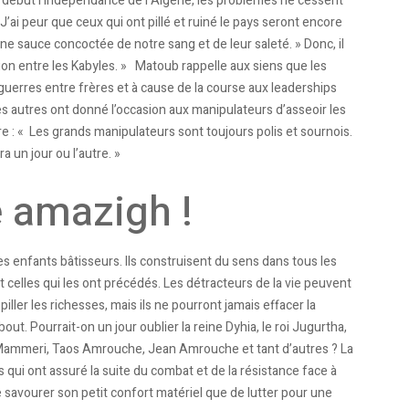
 début l’indépendance de l’Algérie, les problèmes ne cessent
J’ai peur que ceux qui ont pillé et ruiné le pays seront encore
’une sauce concoctée de notre sang et de leur saleté. » Donc, il
nion entre les Kabyles. » Matoub rappelle aux siens que les
guerres entre frères et à cause de la course aux leaderships
es autres ont donné l’occasion aux manipulateurs d’asseoir les
re : « Les grands manipulateurs sont toujours polis et sournois.
a un jour ou l’autre. »
 amazigh !
s enfants bâtisseurs. Ils construisent du sens dans tous les
 celles qui les ont précédés. Les détracteurs de la vie peuvent
 piller les richesses, mais ils ne pourront jamais effacer la
t. Pourrait-on un jour oublier la reine Dyhia, le roi Jugurtha,
Mammeri, Taos Amrouche, Jean Amrouche et tant d’autres ? La
qui ont assuré la suite du combat et de la résistance face à
 de savourer son petit confort matériel que de lutter pour une