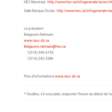
HEC Montréal :
http://www.hec.ca/infogenerale/acces.h
Salle Banque Scotia :
http://www.hec.ca/infogenerale/sal
Le président
Belgacem Rahmani
www.rauc-dz.ca
Belgacem.rahmani@hec.ca
: 1(514) 340-6193
: 1(514) 242-5386
Plus d'informations
www.rauc-dz.ca
* Veuillez, s’il vous plait, respecter l’heure du début de