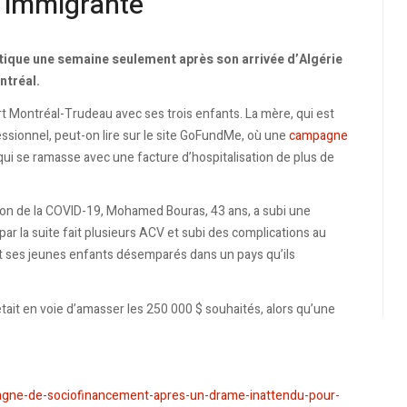
e immigrante
atique une semaine seulement après son arrivée d’Algérie
ntréal.
rt Montréal-Trudeau avec ses trois enfants. La mère, qui est
sionnel, peut-on lire sur le site GoFundMe, où une
campagne
qui se ramasse avec une facture d’hospitalisation de plus de
ison de la COVID-19, Mohamed Bouras, 43 ans, a subi une
par la suite fait plusieurs ACV et subi des complications au
et ses jeunes enfants désemparés dans un pays qu’ils
ait en voie d’amasser les 250 000 $ souhaités, alors qu’une
gne-de-sociofinancement-apres-un-drame-inattendu-pour-