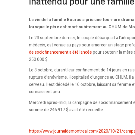
inattendu pour une famill
La vie de la famille Bouras a pris une tournure dram
lorsque le père est mort subitement au CHUM de Mo
Le 23 septembre dernier, le couple débarquait à l’aéropo
médecin, est venue au pays pour amorcer un stage profes
de sociofinancement a été lancée
pour soutenir la mère 
250 000 $.
Le 3 octobre, durant leur confinement de 14 jours en ra
rupture d’anévrisme. Hospitalisé d’urgence au CHUM, il a 
cerveau. Il est décédé le 16 octobre, laissant sa femme 
connaissent peu.
Mercredi après-midi, la campagne de sociofinancement ét
somme de 246 917 $ avait été recueillie.
https://www.journaldemontreal.com/2020/10/21/campa