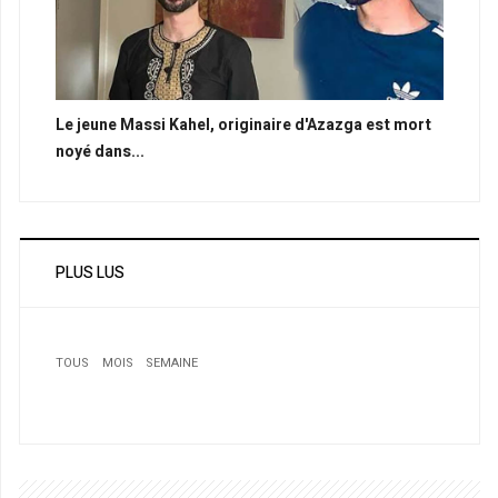
Le jeune Massi Kahel, originaire d'Azazga est mort
noyé dans...
PLUS LUS
TOUS
MOIS
SEMAINE
1
Qualifications du Mondial: la communauté algérienne en
liesse
2