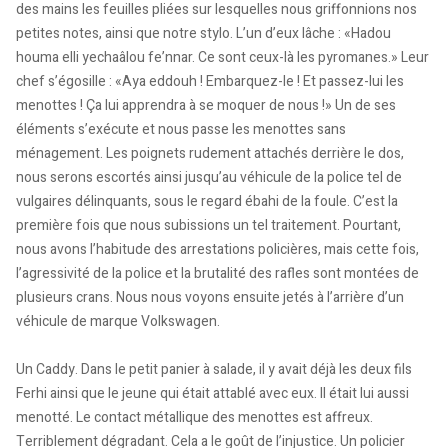
des mains les feuilles pliées sur lesquelles nous griffonnions nos
petites notes, ainsi que notre stylo. L’un d’eux lâche : «Hadou
houma elli yechaâlou fe’nnar. Ce sont ceux-là les pyromanes.» Leur
chef s’égosille : «Aya eddouh ! Embarquez-le ! Et passez-lui les
menottes ! Ça lui apprendra à se moquer de nous !» Un de ses
éléments s’exécute et nous passe les menottes sans
ménagement. Les poignets rudement attachés derrière le dos,
nous serons escortés ainsi jusqu’au véhicule de la police tel de
vulgaires délinquants, sous le regard ébahi de la foule. C’est la
première fois que nous subissions un tel traitement. Pourtant,
nous avons l’habitude des arrestations policières, mais cette fois,
l’agressivité de la police et la brutalité des rafles sont montées de
plusieurs crans. Nous nous voyons ensuite jetés à l’arrière d’un
véhicule de marque Volkswagen.
Un Caddy. Dans le petit panier à salade, il y avait déjà les deux fils
Ferhi ainsi que le jeune qui était attablé avec eux. Il était lui aussi
menotté. Le contact métallique des menottes est affreux.
Terriblement dégradant. Cela a le goût de l’injustice. Un policier