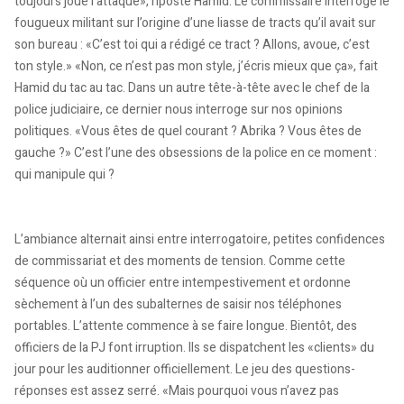
toujours joué l’attaque», riposte Hamid. Le commissaire interroge le
fougueux militant sur l’origine d’une liasse de tracts qu’il avait sur
son bureau : «C’est toi qui a rédigé ce tract ? Allons, avoue, c’est
ton style.» «Non, ce n’est pas mon style, j’écris mieux que ça», fait
Hamid du tac au tac. Dans un autre tête-à-tête avec le chef de la
police judiciaire, ce dernier nous interroge sur nos opinions
politiques. «Vous êtes de quel courant ? Abrika ? Vous êtes de
gauche ?» C’est l’une des obsessions de la police en ce moment :
qui manipule qui ?
L’ambiance alternait ainsi entre interrogatoire, petites confidences
de commissariat et des moments de tension. Comme cette
séquence où un officier entre intempestivement et ordonne
sèchement à l’un des subalternes de saisir nos téléphones
portables. L’attente commence à se faire longue. Bientôt, des
officiers de la PJ font irruption. Ils se dispatchent les «clients» du
jour pour les auditionner officiellement. Le jeu des questions-
réponses est assez serré. «Mais pourquoi vous n’avez pas