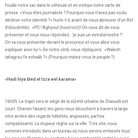
fouille notre sac dans le véhicule et en extirpe notre carte de
presse. «Vous êtes journaliste ? Pourquoi vous n’avez pas voulu
décliner votre identité ?» hurle-t-il, avant de nous abreuver d’un flot
d’obscénités : «PD ! Aghyoul (bourricot)! On vous dit de vous
présenter et vous nous répondez : ’je suis un extraterrestre ?’
On va vous présenter devant le procureur et vous allez vous
expliquer avec lui !» De notre côté, nous répliquons : «Walech
tahagrou fe echaâb ?» (Pourquoi matez-vous le peuple ?)
«Hadi hiya bled el îzza wel karama»
16h05. Le trajet vers le siège de la sûreté urbaine de Staouéli est
court. Chemin faisant, les gens nous décochent à travers la large
vitre arrière des regards hébétés, angoissés, parfois
compatissants. La stupeur règne sur la ville. Très vite, nous
sommes introduits dans un bureau où nous serons entassés tous