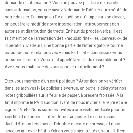
demandé d’autorisation ? Vous ne pouvez pas faire de marche
sans autorisation, vous le savez !» demande l’officier qui a hérité de
notre dossier. En marge du PV d’audition qu’il tape sur son clavier,
on peut lire le motif de notre interpellation : attroupement non
autorisé et distribution de tracts. En haut du procès-verbal, il est
fait mention de l’arrestation des «moudabirine», les «cerveaux», de
l’opération. D’ailleurs, une bonne partie de l’interrogatoire tourne
autour de notre relation avec Hamid Ferhi : «Le connaissez-vous
personnellement ? Vous a-t-il appelé la veille du rassemblement ?
Avez-vous l’habitude de vous appeler mutuellement ?
Etes-vous membre d’un parti politique ? Attention, on va vérifier
dans les archives !» Le policier s’évertue, en outre, à décrypter nos
notes gribouillées sur la feuille de papier, à présent froissée. A la
fin, il imprime le PV d’audition avant de nous inviter à le relire et à le
signer. 19h40. Nous sommes invités à une visite médicale pour un
«certificat de bonne santé». Retour au poste. Le commissaire
Rachid B. nous tend pièce d’identité et carte de presse, et nous
lance un au revoir hâtif. «Yak on vous a bien traités», sourit-il. Il est