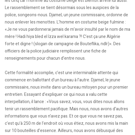
les cinq car l’homme au costume beige est bientôt arrêté lui aussi.
Le rassemblement se tient désormais sous les auspices de la
police, songeons-nous. Djamel, un jeune commissaire, ordonne de
nous enlever les menottes. L’homme en costume beige fulmine :
«Je ne vous pardonnerai jamais de m’avoir insulté par le nom de ma
mère ! Hadi hiya bled el îzza wel karama ?! C’est ça une Algérie
forte et digne ! (slogan de campagne de Bouteflika, ndlr)». Des
officiers de la police judiciaire remplissent une fiche de
renseignements pour chacun d’entre nous.
Cette formalité accomplie, c’est une interminable attente qui
commence en ballottant d’un bureau à l’autre. Djamel, le jeune
commissaire, nous invite dans un bureau mitoyen pour un premier
entretien. Essayant d’expliquer ce qui nous a valu cette
interpellation, il lance : «Vous savez, vous, vous dites nous allons
tenir un rassemblement pacifique. Mais nous, nous avons d’autres
informations que vous n’avez pas. Et ce que vous ne savez pas,
c’est qu’à 250 m de l’endroit où vous étiez, nous avons mis la main
sur 10 bouteilles d’essence. Ailleurs, nous avons débusqué des