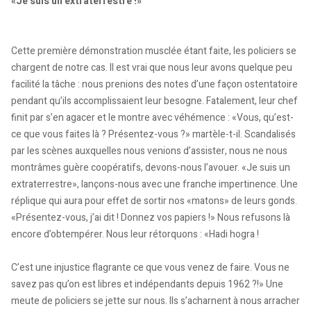
«Je suis un extraterrestre !»
Cette première démonstration musclée étant faite, les policiers se
chargent de notre cas. Il est vrai que nous leur avons quelque peu
facilité la tâche : nous prenions des notes d’une façon ostentatoire
pendant qu’ils accomplissaient leur besogne. Fatalement, leur chef
finit par s’en agacer et le montre avec véhémence : «Vous, qu’est-
ce que vous faites là ? Présentez-vous ?» martèle-t-il. Scandalisés
par les scènes auxquelles nous venions d’assister, nous ne nous
montrâmes guère coopératifs, devons-nous l’avouer. «Je suis un
extraterrestre», lançons-nous avec une franche impertinence. Une
réplique qui aura pour effet de sortir nos «matons» de leurs gonds.
«Présentez-vous, j’ai dit ! Donnez vos papiers !» Nous refusons là
encore d’obtempérer. Nous leur rétorquons : «Hadi hogra !
C’est une injustice flagrante ce que vous venez de faire. Vous ne
savez pas qu’on est libres et indépendants depuis 1962 ?!» Une
meute de policiers se jette sur nous. Ils s’acharnent à nous arracher