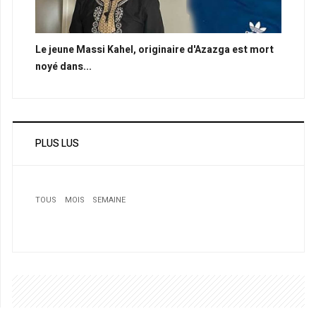
Le jeune Massi Kahel, originaire d'Azazga est mort
noyé dans...
PLUS LUS
TOUS
MOIS
SEMAINE
1
Parce que les Algériens ont gagné vingt ans
d’espérance de vie: Les risques d’alzheimer
augmentent
2
Lynda Thalie: Ma musique unit sable et neige