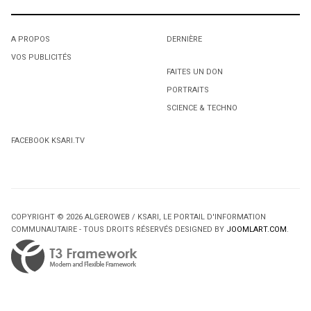
3
1
1
CAN-2012: Le programme de l'équipe nationale adopté
A PROPOS
DERNIÈRE
L'octroi accidentel du Gant Court.
L'octroi accidentel du Gant Court.
par le BF
VOS PUBLICITÉS
4
FAITES UN DON
Le comédien algérien Fawzi Saïchi honoré
PORTRAITS
SCIENCE & TECHNO
FACEBOOK KSARI.TV
2
2
COPYRIGHT © 2026 ALGEROWEB / KSARI, LE PORTAIL D'INFORMATION
Protection de la jeunesse: «Il faut débarquer dans les
Protection de la jeunesse: «Il faut débarquer dans les
COMMUNAUTAIRE - TOUS DROITS RÉSERVÉS DESIGNED BY
JOOMLART.COM
.
DPJ», insiste Isabelle Maréchal
DPJ», insiste Isabelle Maréchal