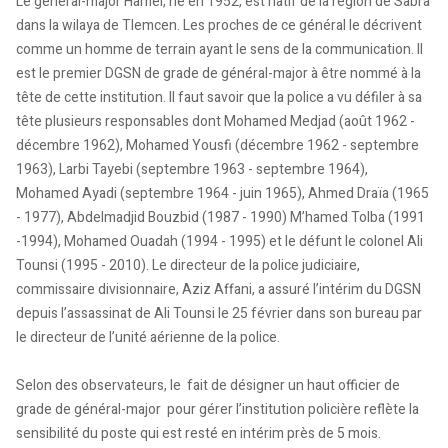
Le général-major Hamel, né en 1952, est natif de la région de Sabra
dans la wilaya de Tlemcen. Les proches de ce général le décrivent
comme un homme de terrain ayant le sens de la communication. Il
est le premier DGSN de grade de général-major à être nommé à la
tête de cette institution. Il faut savoir que la police a vu défiler à sa
tête plusieurs responsables dont Mohamed Medjad (août 1962 -
décembre 1962), Mohamed Yousfi (décembre 1962 - septembre
1963), Larbi Tayebi (septembre 1963 - septembre 1964),
Mohamed Ayadi (septembre 1964 - juin 1965), Ahmed Draïa (1965
- 1977), Abdelmadjid Bouzbid (1987 - 1990) M’hamed Tolba (1991
-1994), Mohamed Ouadah (1994 - 1995) et le défunt le colonel Ali
Tounsi (1995 - 2010). Le directeur de la police judiciaire,
commissaire divisionnaire, Aziz Affani, a assuré l’intérim du DGSN
depuis l’assassinat de Ali Tounsi le 25 février dans son bureau par
le directeur de l’unité aérienne de la police.
Selon des observateurs, le fait de désigner un haut officier de
grade de général-major pour gérer l’institution policière reflète la
sensibilité du poste qui est resté en intérim près de 5 mois.