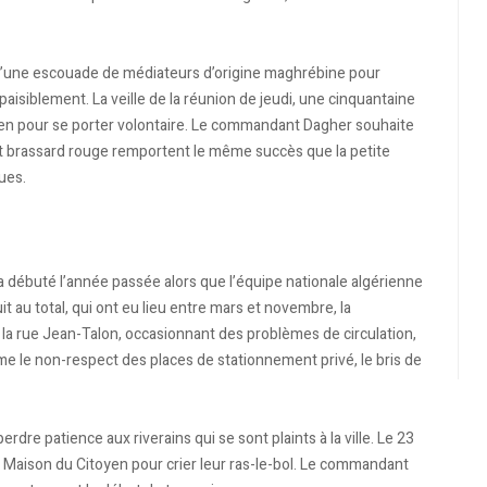
d d’une escouade de médiateurs d’origine maghrébine pour
e paisiblement. La veille de la réunion de jeudi, une cinquantaine
yen pour se porter volontaire. Le commandant Dagher souhaite
 et brassard rouge remportent le même succès que la petite
rues.
 débuté l’année passée alors que l’équipe nationale algérienne
t au total, qui ont eu lieu entre mars et novembre, la
a rue Jean-Talon, occasionnant des problèmes de circulation,
mme le non-respect des places de stationnement privé, le bris de
erdre patience aux riverains qui se sont plaints à la ville. Le 23
a Maison du Citoyen pour crier leur ras-le-bol. Le commandant