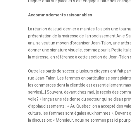
Dagher était sur place et s’est engagé à faire des chang
Accommodements raisonnables
La réunion de jeudi dernier a maintes fois pris une tour
présentation de la mairesse de l’arrondissement Anie Sans
ans, se veut un moyen d’organiser Jean-Talon, une artè
donner une signature visuelle, comme pour la Petite Ital
la mairesse, en référence à cette section de Jean-Talon q
Outre les partis de soccer, plusieurs citoyens ont fait p
rue Jean-Talon. Les femmes en particulier se sont plain
les commerces dont la clientèle est essentiellement mas
servies[…] Souvent, devant chez moi, je reçois des comm
voile? » lançait une résidente du secteur qui se disait p
d’applaudissements : « Au Québec, on a accepté des vale
culture, les femmes sont égales aux hommes ». Devant 
la discussion: « Monsieur, nous ne sommes pas ici pour