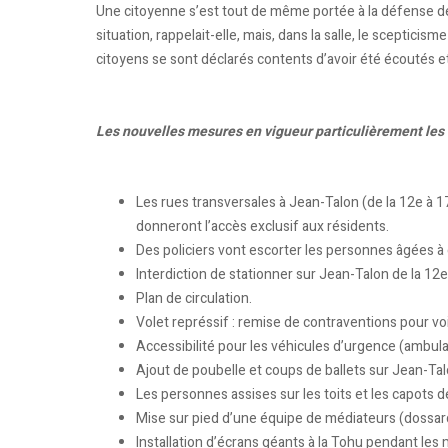
Une citoyenne s’est tout de même portée à la défense d
situation, rappelait-elle, mais, dans la salle, le scepticis
citoyens se sont déclarés contents d’avoir été écoutés e
Les nouvelles mesures en vigueur particulièrement les 1
Les rues transversales à Jean-Talon (de la 12e à 17
donneront l’accès exclusif aux résidents.
Des policiers vont escorter les personnes âgées à 
Interdiction de stationner sur Jean-Talon de la 12e 
Plan de circulation.
Volet représsif : remise de contraventions pour vo
Accessibilité pour les véhicules d’urgence (ambul
Ajout de poubelle et coups de ballets sur Jean-Ta
Les personnes assises sur les toits et les capots d
Mise sur pied d’une équipe de médiateurs (dossard 
Installation d’écrans géants à la Tohu pendant les