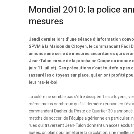
Mondial 2010: la police a
mesures
Jeudi dernier lors d’une séance d’information convo
SPVM à la Maison du Citoyen, le commandant Fadi D
annoncé une série de mesures sécuritaires qui seron
Jean-Talon en vue de la prochaine Coupe du monde d
juin-11 juillet). Ces précautions n’ont toutefois pa
rassuré les citoyens sur place, qui en ont profité pou
leur ras-le-bol.
La colère ne semble pas s’être dissipée. Les citoyens, v
même moins nombreux qu’à la dernière réunion en février,
commandant Dagher du Poste de Quartier 30 a annoncé 
matchs de soccer, de l’équipe algérienne en particulier
rues qui traversent Jean-Talon donnant un accès exclusif
âgées, un plan pour améliorer la circulation, une meilleur