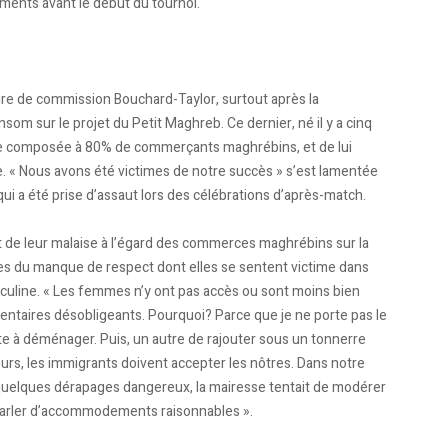
ements avant le début du tournoi.
nure de commission Bouchard-Taylor, surtout après la
om sur le projet du Petit Maghreb. Ce dernier, né il y a cinq
re composée à 80% de commerçants maghrébins, et de lui
ie. « Nous avons été victimes de notre succès » s’est lamentée
ui a été prise d’assaut lors des célébrations d’après-match.
art de leur malaise à l’égard des commerces maghrébins sur la
tes du manque de respect dont elles se sentent victime dans
culine. « Les femmes n’y ont pas accès ou sont moins bien
entaires désobligeants. Pourquoi? Parce que je ne porte pas le
rête à déménager. Puis, un autre de rajouter sous un tonnerre
urs, les immigrants doivent accepter les nôtres. Dans notre
quelques dérapages dangereux, la mairesse tentait de modérer
 parler d’accommodements raisonnables ».