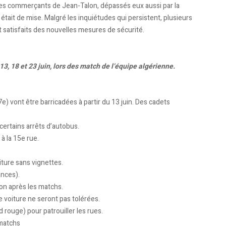
es commerçants de Jean-Talon, dépassés eux aussi par la
me était de mise. Malgré les inquiétudes qui persistent, plusieurs
t satisfaits des nouvelles mesures de sécurité.
3, 18 et 23 juin, lors des match de l’équipe algérienne.
e) vont être barricadées à partir du 13 juin. Des cadets
certains arrêts d’autobus.
à la 15e rue.
iture sans vignettes.
ances).
lon après les matchs.
e voiture ne seront pas tolérées.
rouge) pour patrouiller les rues.
 matchs