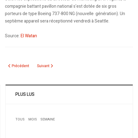
compagnie battant pavillon national s'est dotée de six gros
porteurs de type Boeing 737-800 NG (nouvelle génération). Un
septième appareil sera réceptionné vendredi à Seattle.
Source:
El Watan
Article précédent : L'indice mondial 2011 de l'innovation : l'Algérie se class
Article suivant : L'Épicerie Internationale Amine: l'agrono
Précédent
Suivant
PLUS LUS
TOUS
MOIS
SEMAINE
1
SALAH AIT-GHERBI : "l’exil me donne une nouvelle