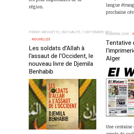
langue étrang
région.
prochaine cér
PIERRE CAYOUETTE, L'ACTUALITÉ, 1 SEPTEMBRE 2011
ELWATAN.COM
NOUVELLES
Tentative 
Les soldats d'Allah à
l'imprimer
l'assaut de l'Occident, le
Alger
nouveau livre de Djemila
Benhabib
Une centaine 
armés de cock