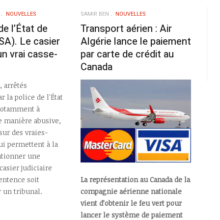
NOUVELLES
SAMIR BEN
NOUVELLES
de l’État de
Transport aérien : Air
(USA). Le casier
Algérie lance le paiement
 un vrai casse-
par carte de crédit au
Canada
, arrêtés
la police de l'État
 notamment à
e manière abusive,
sur des vraies-
ui permettent à la
ntionner une
casier judiciaire
entence soit
La représentation au Canada de la
 un tribunal.
compagnie aérienne nationale
vient d’obtenir le feu vert pour
lancer le système de paiement