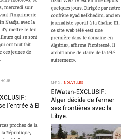
Dzaïr Web TV est en line depuis
s, mercredi soir
quelques jours. Dirigée par notre
evant l'imprimerie
confrère Ryad Belkhedim, ancien
in Naadja, avec la
journaliste sportif à la Chaîne III,
d'y mettre le feu.
ce site web télé «est une
ailleurs qui se sont
première dans le domaine en
ui ont tout fait
Algérie», affirme l’intéressé. Il
r ces jeunes de
ambitionne de «faire de la télé
.
autrement».
UHOUB
M-F.G
NOUVELLES
ElWatan-EXCLUSIF:
XCLUSIF:
Alger décide de fermer
e l’entrée à El
ses frontières avec la
Libye.
rces proches de la
 la République,