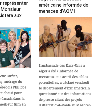
r représenter
américaine informée de
. Monsieur
menaces d'AQMI
istera aux
L'ambassade des États-Unis à
Alger a été «informée de
eur Lazhar
,
menaces» et a averti des cibles
ng métrage du
potentielles, a déclaré vendredi
uébécois Philippe
le département d'État américain
té choisi pour
questionné sur des informations
e Canada dans la
de presse citant des projets
meilleur film en
d'attentat d'Al-Qaïda au Maghreb