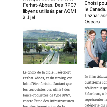
Choisi pou
Ferhat-Abbas. Des RPG7
le Canada
libyens utilisés par AQMI
Lazhar ass
à Jijel
Oscars
Le choix de la cible, l’aéroport
Le film
Monsi
Ferhat-Abbas, et du timing est
quatrième lo
loin d’être fortuit, d’autant que
réalisateur q
les terroristes ont utilisé des
Falardeau, a é
lance-roquettes de type RPG7,
représenter l
contre l’une des infrastructures
catégorie du 
les plus importantes de la