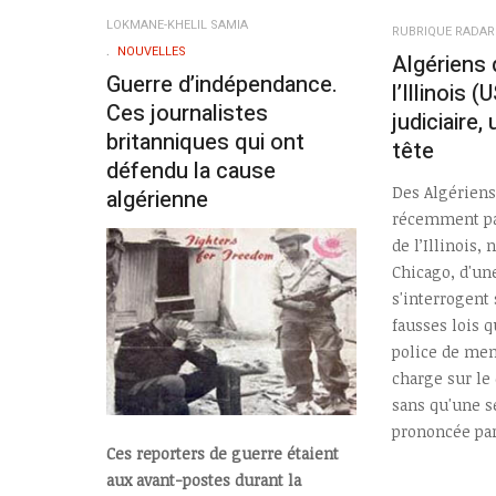
LOKMANE-KHELIL SAMIA
RUBRIQUE RADAR
NOUVELLES
Algériens 
Guerre d’indépendance.
l’Illinois 
Ces journalistes
judiciaire,
britanniques qui ont
tête
défendu la cause
Des Algériens
algérienne
récemment par 
de l’Illinois,
Chicago, d'un
s'interrogent 
fausses lois q
police de me
charge sur le 
sans qu'une s
prononcée par
Ces reporters de guerre étaient
aux avant-postes durant la