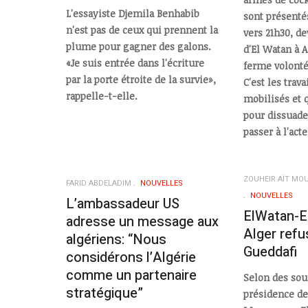
L'essayiste Djemila Benhabib
sont présenté
n'est pas de ceux qui prennent la
vers 21h30, d
plume pour gagner des galons.
d'El Watan à A
«Je suis entrée dans l'écriture
ferme volonté 
par la porte étroite de la survie»,
C'est les trav
rappelle-t-elle.
mobilisés et q
pour dissuade
passer à l'acte
ZOUHEIR AÏT MO
FARID ABDELADIM
NOUVELLES
NOUVELLES
L’ambassadeur US
ElWatan-E
adresse un message aux
Alger refus
algériens: “Nous
Gueddafi
considérons l’Algérie
comme un partenaire
Selon des sou
stratégique”
présidence de