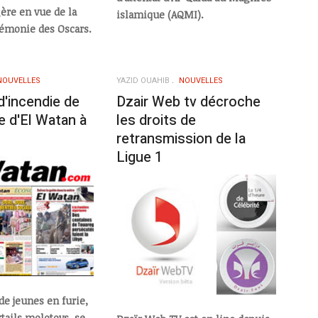
ère en vue de la
islamique (AQMI).
émonie des Oscars.
NOUVELLES
YAZID OUAHIB
NOUVELLES
d'incendie de
Dzair Web tv décroche
ie d'El Watan à
les droits de
retransmission de la
Ligue 1
de jeunes en furie,
tails molotovs, se