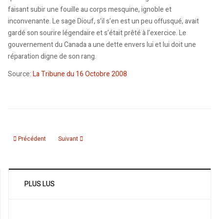
faisant subir une fouille au corps mesquine, ignoble et
inconvenante. Le sage Diouf, s’il s’en est un peu offusqué, avait
gardé son sourire légendaire et s’était prêté à l’exercice. Le
gouvernement du Canada a une dette envers lui et lui doit une
réparation digne de son rang.
Source:
La Tribune du 16 Octobre 2008
Article précédent : Elections 2008: Les candidats maghrébins par les chiffr
Article suivant : Le Souk du Petit Maghreb crée l’événement
Précédent
Suivant
PLUS LUS