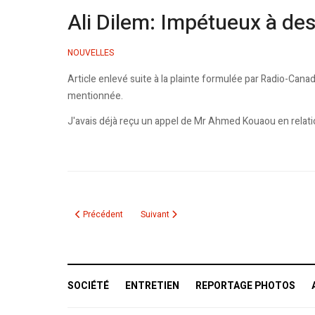
Ali Dilem: Impétueux à de
NOUVELLES
Article enlevé suite à la plainte formulée par Radio-Cana
mentionnée.
J'avais déjà reçu un appel de Mr Ahmed Kouaou en relatio
Article précédent : Grâce à Youtub, La diaspora algérienne a
Article suivant : Le «Soleil de Marrakech»
Précédent
Suivant
SOCIÉTÉ
ENTRETIEN
REPORTAGE PHOTOS