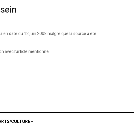
ssein
da en date du 12 juin 2008 malgré que la source a été
n avec l'article mentionné.
u secours du petit Mounib
 : Naima Mimoune prend les commandes
ARTS/CULTURE