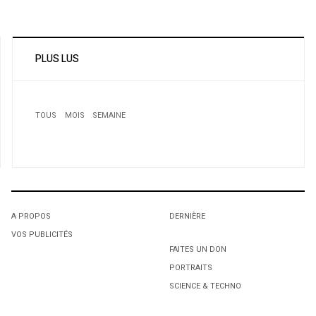
PLUS LUS
TOUS
MOIS
SEMAINE
1
Maître Alexandre Bergevin. Avocat criminaliste à
Montréal et membre du barreau du Québec (Canada).
A PROPOS
DERNIÈRE
VOS PUBLICITÉS
1
1
FAITES UN DON
PORTRAITS
L'octroi accidentel du Gant Court.
L'octroi accidentel du Gant Court.
SCIENCE & TECHNO
2