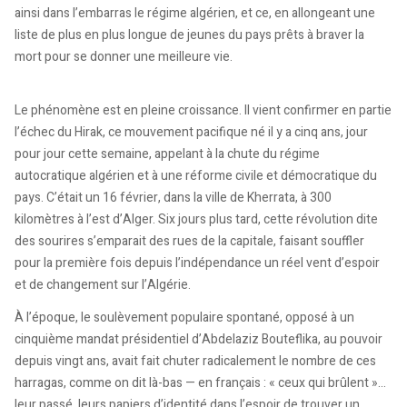
ainsi dans l’embarras le régime algérien, et ce, en allongeant une
liste de plus en plus longue de jeunes du pays prêts à braver la
mort pour se donner une meilleure vie.
Le phénomène est en pleine croissance. Il vient confirmer en partie
l’échec du Hirak, ce mouvement pacifique né il y a cinq ans, jour
pour jour cette semaine, appelant à la chute du régime
autocratique algérien et à une réforme civile et démocratique du
pays. C’était un 16 février, dans la ville de Kherrata, à 300
kilomètres à l’est d’Alger. Six jours plus tard, cette révolution dite
des sourires s’emparait des rues de la capitale, faisant souffler
pour la première fois depuis l’indépendance un réel vent d’espoir
et de changement sur l’Algérie.
À l’époque, le soulèvement populaire spontané, opposé à un
cinquième mandat présidentiel d’Abdelaziz Bouteflika, au pouvoir
depuis vingt ans, avait fait chuter radicalement le nombre de ces
harragas, comme on dit là-bas — en français : « ceux qui brûlent »…
leur passé, leurs papiers d’identité dans l’espoir de trouver un