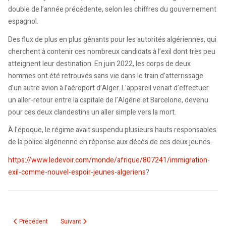
double de l’année précédente, selon les chiffres du gouvernement
espagnol.
Des flux de plus en plus gênants pour les autorités algériennes, qui
cherchent à contenir ces nombreux candidats à l’exil dont très peu
atteignent leur destination. En juin 2022, les corps de deux
hommes ont été retrouvés sans vie dans le train d’atterrissage
d’un autre avion à l’aéroport d’Alger. L’appareil venait d’effectuer
un aller-retour entre la capitale de l’Algérie et Barcelone, devenu
pour ces deux clandestins un aller simple vers la mort.
À l’époque, le régime avait suspendu plusieurs hauts responsables
de la police algérienne en réponse aux décès de ces deux jeunes.
https://www.ledevoir.com/monde/afrique/807241/immigration-
exil-comme-nouvel-espoir-jeunes-algeriens
?
Article précédent : Air Algérie annonce une offre dédiée aux familles algéri
Article suivant : Le consul d’Algérie se défend d’avoir expl
Précédent
Suivant