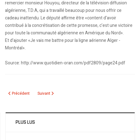
remercier monsieur Houyou, directeur de la télévision diffusion
algérienne, T.D.A, qui a travaillé beaucoup pour nous offrir ce
cadeau inattendu. Le député affirme être «content d’avoir
contribué à la concrétisation de cette promesse, c’est une victoire
pour toute la communauté algérienne en Amérique du Nord».
Et d’ajouter «Je vais me battre pour la ligne aérienne Alger -
Montréal».
Source: http://www.quotidien-oran.com/pdf2809/page24.pdf
Article précédent : Lynda Thalie: trésor d'Orient
Article suivant : Le Collier d'Hélène - Femme-objet
Précédent
Suivant
PLUS LUS