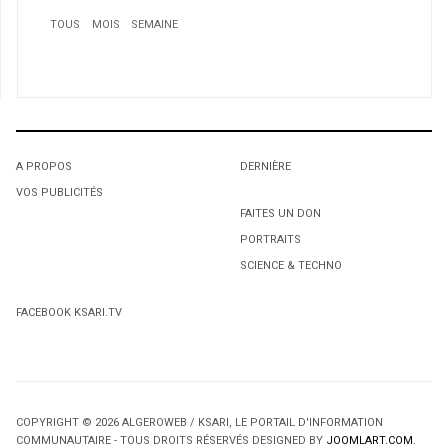
TOUS
MOIS
SEMAINE
1
Le français au coeur de la campagne du candidat du PQ
dans l'Acadie
2
Farid Salem, un Québécois fier de son algérianité
A PROPOS
DERNIÈRE
3
VOS PUBLICITÉS
1
1
Athletisme/Chetibi Noureddine: Le grand espoir
FAITES UN DON
algérien vit au Canada
PORTRAITS
L'octroi accidentel du Gant Court.
L'octroi accidentel du Gant Court.
SCIENCE & TECHNO
FACEBOOK KSARI.TV
4
COPYRIGHT © 2026 ALGEROWEB / KSARI, LE PORTAIL D'INFORMATION
COMMUNAUTAIRE - TOUS DROITS RÉSERVÉS DESIGNED BY
JOOMLART.COM
.