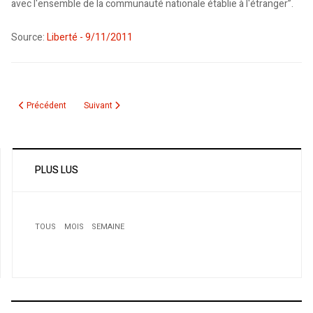
avec l'ensemble de la communauté nationale établie à l'étranger”.
Source:
Liberté - 9/11/2011
Article précédent : Afrique du Sud: Le scandale du “porc halal”
Article suivant : Mahdia : Scandale chez Agro-Route
Précédent
Suivant
PLUS LUS
TOUS
MOIS
SEMAINE
1
Après quatre ans passés au Canada, un Algérien
raconte…
2