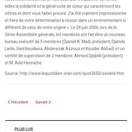
telles la solidarité et la générosité de coeur qui caractérisent les
nôtres et dont vous faites preuve. J’ai été vraiment impressionnée
et fière de votre détermination à réussir dans un environnement si
différent de celui de notre origine ». Le 24 juin 2006, lors de la
2ème Assemblée générale, les membres ont fait élire un nouveau
bureau exécutif de 5 membres (Djamel A. Madi, président, Djahida
Laribi, Saïd Boudaoui, Abderezak Azzouz et Kouider Abbad) et un
comité de supervision de 2 membres: Ahmed Djidjelli (président)
et M. Adel Henniche.
Source: http://www.lequotidien-oran.com/quot3650/societe.htm
Article précédent : Harkat en résidence surveillée et menacé d’expulsion : 
Article suivant : Remous au sein des associations algéro
Précédent
Suivant
PLUS LUS