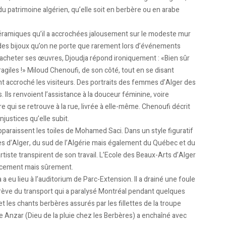
du patrimoine algérien, qu’elle soit en berbère ou en arabe
céramiques qu’il a accrochées jalousement sur le modeste mur
t des bijoux qu’on ne porte que rarement lors d’événements
t acheter ses œuvres, Djoudja répond ironiquement : «Bien sûr
agiles !» Miloud Chenoufi, de son côté, tout en se disant
 accroché les visiteurs. Des portraits des femmes d’Alger des
Ils renvoient l’assistance à la douceur féminine, voire
 qui se retrouve à la rue, livrée à elle-même. Chenoufi décrit
justices qu’elle subit.
raissent les toiles de Mohamed Saci. Dans un style figuratif
ges d’Alger, du sud de l’Algérie mais également du Québec et du
artiste transpirent de son travail. L’Ecole des Beaux-Arts d’Alger
oucement mais sûrement.
a eu lieu à l’auditorium de Parc-Extension. Il a drainé une foule
grève du transport qui a paralysé Montréal pendant quelques
t les chants berbères assurés par les fillettes de la troupe
 Anzar (Dieu de la pluie chez les Berbères) a enchaîné avec