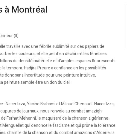
s à Montréal
onneur (II)
e travaille avec une fébrile sublimité sur des papiers de
rber les couleurs, et elle peint en déchirant les ténèbres
rbillons de densité matérielle et d’amples espaces fluorescents
de la tempera. Hadjira Preure a confiance en les possibilités
te donc sans incertitude pour une peinture intuitive,
sa peinture semble être un don du ciel.
ace : Nacer Izza, Yacine Brahami et Miloud Chenoudi. Nacer Izza,
e coupures de journaux, nous renvoie au combat amazigh
n de Ferhat Mehenni, le maquisard de la chanson algérienne
 Menguellet qui dénonce le fascisme et qui prône la tolérance
ès, chantre de la chanson et du combat amazighs d’Algérie, la