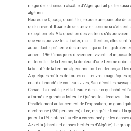
magie de la chanson chaâbie d’Alger qui fait partie aussi 
algérien.
Nouredine Djoudja, quant à lui, expose une panoplie de 
qui lui revient. Il parle de ses œuvres comme si c’étaien
exceptionnels. A la question des visiteurs s’ils pouvaien
que vous pouvez les acheter, mais attention, elles sont fr
autodidacte, présente des œuvres qui ont magistralement
années 1960 à nos jours deviennent vivants et imposants. 
maternelle, de la femme, la douleur d’une femme ordinaire
la beauté de la femme algérienne tout en dénonçant les in
A quelques mètres de toutes ces œuvres magnifiques appa
criard et inondé de couleurs vives, Saci décrit les paysa
Canada. La nostalgie et la beauté des lieux qui habitent l’
a formé de grands artistes. Le Québec les découvre, d
Parallèlement au lancement de l’exposition, un grand gala 
nombreuse (350 personnes) et ce, malgré le froid et la 
jours. La fête interculturelle a commencé par les danses e
Azzetta (chants et danses berbères d’Algérie). Le groupe