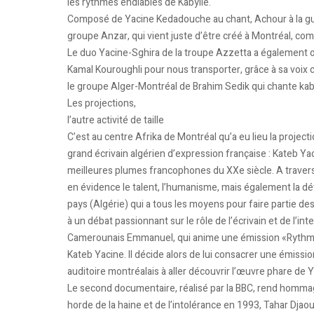
les rythmes endiablés de Kabylie.
Composé de Yacine Kedadouche au chant, Achour à la guita
groupe Anzar, qui vient juste d’être créé à Montréal, comm
Le duo Yacine-Sghira de la troupe Azzetta a également of
Kamal Kouroughli pour nous transporter, grâce à sa voix 
le groupe Alger-Montréal de Brahim Sedik qui chante kabyl
Les projections,
l’autre activité de taille
C’est au centre Afrika de Montréal qu’a eu lieu la proje
grand écrivain algérien d’expression française : Kateb Yacin
meilleures plumes francophones du XXe siècle. A travers
en évidence le talent, l’humanisme, mais également la d
pays (Algérie) qui a tous les moyens pour faire partie des
à un débat passionnant sur le rôle de l’écrivain et de l’inte
Camerounais Emmanuel, qui anime une émission «Rythmes 
Kateb Yacine. Il décide alors de lui consacrer une émissio
auditoire montréalais à aller découvrir l’œuvre phare de 
Le second documentaire, réalisé par la BBC, rend hommage
horde de la haine et de l’intolérance en 1993, Tahar Djaou