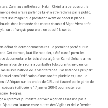
re, Zahir au synthétiseur, Hakim Chérif à la percussion, le
ence déjà à faire parler de lui et à être réclamé par le public.
fert une magnifique prestation avant de céder la place à
chaude, dans le monde des chants chaâbis d’Alger. Vient enfin
e, raï et français pour clore en beauté la soirée.
ction-débat de deux documentaires. Le premier a porté sur un
e. Cet écrivain, faut-il le rappeler, a été classé parmi les
 ce documentaire, le réalisateur algérien Kamel Dehane a mis
étermination de Yacine à combattre l’obscurantisme dans un
 meilleures nations de la Méditerranée. L’assistance a pris part
llectuel dans l’édification d’une société plurielle et juste. Le
d’Afrique» sur les ondes de CIBL, est fasciné par le génie de
n spéciale (diffusée le 17 janvier 2004) pour inciter son
Yacine : Nedjma.
 au premier journaliste-écrivain algérien assassiné par la
t. Djaout est l’auteur entre autres des Vigiles et de Le Dernier