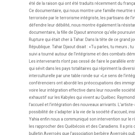
été de la raison qui ont été traduits récemment du français
Ce documentaire, qui nous montre une famille meurtrie sui
terrorisée par le terrorisme intégriste, les partisans de l
défendre leur débilité, nous montre également la résistan
documentaire, la fille de Djaout annonce qu’elle poursuivr
Rupture qui était cher à Tahar. Dans la tête de ce grand j
République. Tahar Djaout disait : «Tu parles, tu meurs ; tu 
suivi a tourné autour de l’intégrisme et des combats dé
Les intervenants n’ont pas cessé de faire le parallèle ent
qui sévit dans les pays totalitaires qui répriment la divers
interculturelle par une table ronde sur «Le sens de l’inté
conférenciers ont abordé les préoccupations des immigran
voire leur intégration effective dans leur nouvelle socié
exhaustif sur les Kabyles qui vivent au Québec. Raymonde 
l’accueil et l’intégration des nouveaux arrivants. L’artiste
possibilité de s’adapter à la vie de la société d’accueil, ins
Yahia enfin nous a communiqué son intervention sur le rô
les rapprocher des Québécois et des Canadiens. Il a pr
bulletin Averroès que l’association berbère Averroès pub