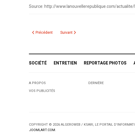
Source: http://www.lanouvellerepublique.com/actualite
Article précédent : SECURITE AERIENNE EN AMERIQUE DU NORD
Article suivant : Rencontres interculturelles
Précédent
Suivant
SOCIÉTÉ
ENTRETIEN
REPORTAGE PHOTOS
A PROPOS
DERNIÈRE
VOS PUBLICITÉS
COPYRIGHT © 2026 ALGEROWEB / KSARI, LE PORTAIL D'INFORMA
JOOMLART.COM
.