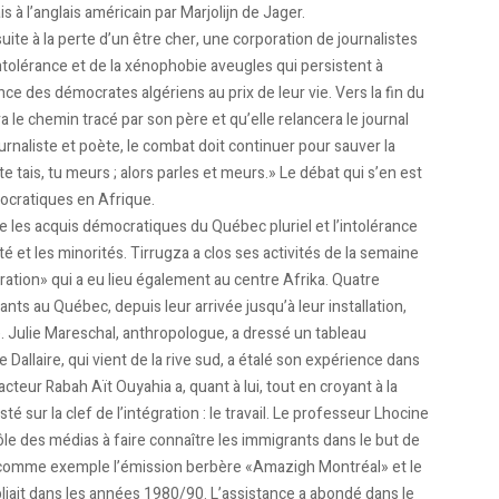
 à l’anglais américain par Marjolijn de Jager.
te à la perte d’un être cher, une corporation de journalistes
’intolérance et de la xénophobie aveugles qui persistent à
ce des démocrates algériens au prix de leur vie. Vers la fin du
a le chemin tracé par son père et qu’elle relancera le journal
ournaliste et poète, le combat doit continuer pour sauver la
te tais, tu meurs ; alors parles et meurs.» Le débat qui s’en est
mocratiques en Afrique.
re les acquis démocratiques du Québec pluriel et l’intolérance
ité et les minorités. Tirrugza a clos ses activités de la semaine
gration» qui a eu lieu également au centre Afrika. Quatre
ts au Québec, depuis leur arrivée jusqu’à leur installation,
té. Julie Mareschal, anthropologue, a dressé un tableau
Dallaire, qui vient de la rive sud, a étalé son expérience dans
-acteur Rabah Aït Ouyahia a, quant à lui, tout en croyant à la
isté sur la clef de l’intégration : le travail. Le professeur Lhocine
le des médias à faire connaître les immigrants dans le but de
is comme exemple l’émission berbère «Amazigh Montréal» et le
liait dans les années 1980/90. L’assistance a abondé dans le