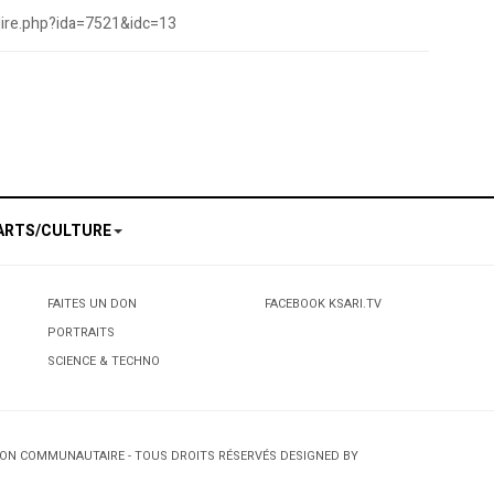
/lire.php?ida=7521&idc=13
 / Alerte au teint basané
 à Montréal: L’amazighité algérienne à l’honneur
ARTS/CULTURE
FAITES UN DON
FACEBOOK KSARI.TV
PORTRAITS
SCIENCE & TECHNO
TION COMMUNAUTAIRE - TOUS DROITS RÉSERVÉS DESIGNED BY