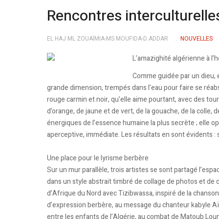
Rencontres interculturelle
EL HAJ ML ZOUAÏMIA-MS MOUFIDA-D.ADDAR
NOUVELLES
L’amazighité algérienne à l’h
Comme guidée par un dieu, ell
grande dimension, trempés dans l’eau pour faire se réabso
rouge carmin et noir, qu’elle aime pourtant, avec des tou
d’orange, de jaune et de vert, de la gouache, de la colle, 
énergiques de l’essence humaine la plus secrète ; elle op
aperceptive, immédiate. Les résultats en sont évidents : 
Une place pour le lyrisme berbère
Sur un mur parallèle, trois artistes se sont partagé l’esp
dans un style abstrait timbré de collage de photos et d
d’Afrique du Nord avec Tizibwassa, inspiré de la chanso
d’expression berbère, au message du chanteur kabyle Aït
entre les enfants de l’Algérie, au combat de Matoub Loun