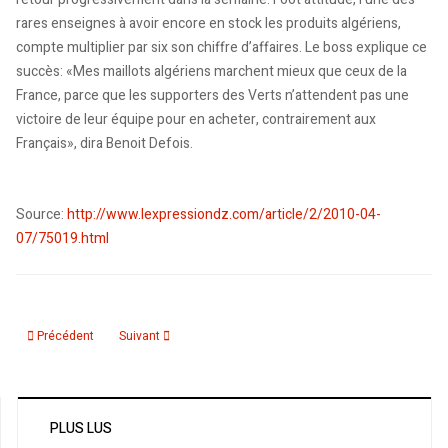
rares enseignes à avoir encore en stock les produits algériens,
compte multiplier par six son chiffre d’affaires. Le boss explique ce
succès: «Mes maillots algériens marchent mieux que ceux de la
France, parce que les supporters des Verts n’attendent pas une
victoire de leur équipe pour en acheter, contrairement aux
Français», dira Benoit Defois.
Source:
http://www.lexpressiondz.com/article/2/2010-04-
07/75019.html
Article précédent : Cela a été décidé hier par le Bureau Fédéral : La seco
Article suivant : Il s'inquiète pour son cas: Les conseils de
Précédent
Suivant
PLUS LUS