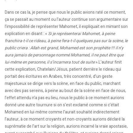
Dans ce cas la, je pense que nous le public avions raté ce moment,
ça se passait au moment ou l’auteur continue son argumentaire sur
l’impossibilité de représenter Mahomet, il expliquait en mimant son
explication en disant : «
Si je représenterai Mahomet, à peine
franchira-t-il ce rideau, à peine fera-t-il quelques pas sur la scène, le
public criera : Allah est grand, Mohamed est son prophète !!! il n’y
aura jamais de personnage nommé Mohamed, il ne peut être que
lui-même en personne, il s’incarnera tout de suite
».L’auteur finit
cette explication, Chatelain/Jésus, patient derrière le rideau qui
portait des écritures en Arabes, très concentré, d’un geste
majestueux se dirige vers la scène, en face du public, marchant
avec des pas sereins, à peine au bout de la scène en face de nous,
l’effet attendu n’a pas eu lieu, nous le public à ce moment aurions
donné une autre tournure si on s’est exclamé comme si c’était
Mohamed en lui-même comme l’aurait souhaité indirectement
l’auteur, à ce moment croyants et non-croyants aurions déclaré la
suprématie de l’art sur la religion, aurions incarné la vraie apostasie,