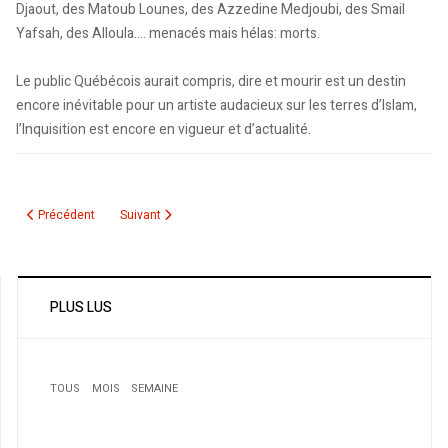
Djaout, des Matoub Lounes, des Azzedine Medjoubi, des Smail
Yafsah, des Alloula…. menacés mais hélas: morts.
Le public Québécois aurait compris, dire et mourir est un destin
encore inévitable pour un artiste audacieux sur les terres d’Islam,
l’Inquisition est encore en vigueur et d’actualité.
Article précédent : Télévision algérienne par satellite<BR>Promesses et re
Article suivant : Sans-statut : les Algériens réclament la rég
Précédent
Suivant
PLUS LUS
TOUS
MOIS
SEMAINE
1
Interview d'Amir Khadir, co-leader de Québec solidaire :