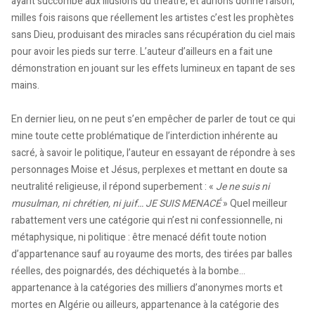
ayant succombé aux illusions du théâtre, et aurions donné raison,
milles fois raisons que réellement les artistes c’est les prophètes
sans Dieu, produisant des miracles sans récupération du ciel mais
pour avoir les pieds sur terre. L’auteur d’ailleurs en a fait une
démonstration en jouant sur les effets lumineux en tapant de ses
mains.
En dernier lieu, on ne peut s’en empêcher de parler de tout ce qui
mine toute cette problématique de l’interdiction inhérente au
sacré, à savoir le politique, l’auteur en essayant de répondre à ses
personnages Moise et Jésus, perplexes et mettant en doute sa
neutralité religieuse, il répond superbement : «
Je ne suis ni
musulman, ni chrétien, ni juif… JE SUIS MENACÉ
» Quel meilleur
rabattement vers une catégorie qui n’est ni confessionnelle, ni
métaphysique, ni politique : être menacé défit toute notion
d’appartenance sauf au royaume des morts, des tirées par balles
réelles, des poignardés, des déchiquetés à la bombe…
appartenance à la catégories des milliers d’anonymes morts et
mortes en Algérie ou ailleurs, appartenance à la catégorie des