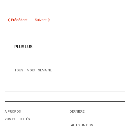
Article précédent : Louisa hanoune tire sur l'APN: «Des députés représenten
Article suivant : Le drapeau français de la mairie de Ville
Précédent
Suivant
PLUS LUS
TOUS
MOIS
SEMAINE
1
Soirée Gala "Trophée Femmes Arabes du Québec"
A PROPOS
DERNIÈRE
VOS PUBLICITÉS
1
1
FAITES UN DON