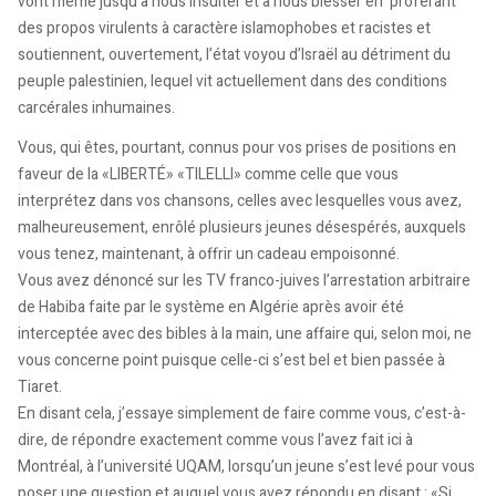
vont même jusqu’à nous insulter et à nous blesser en proférant
des propos virulents à caractère islamophobes et racistes et
soutiennent, ouvertement, l’état voyou d’Israël au détriment du
peuple palestinien, lequel vit actuellement dans des conditions
carcérales inhumaines.
Vous, qui êtes, pourtant, connus pour vos prises de positions en
faveur de la «LIBERTÉ» «TILELLI» comme celle que vous
interprétez dans vos chansons, celles avec lesquelles vous avez,
malheureusement, enrôlé plusieurs jeunes désespérés, auxquels
vous tenez, maintenant, à offrir un cadeau empoisonné.
Vous avez dénoncé sur les TV franco-juives l’arrestation arbitraire
de Habiba faite par le système en Algérie après avoir été
interceptée avec des bibles à la main, une affaire qui, selon moi, ne
vous concerne point puisque celle-ci s’est bel et bien passée à
Tiaret.
En disant cela, j’essaye simplement de faire comme vous, c’est-à-
dire, de répondre exactement comme vous l’avez fait ici à
Montréal, à l’université UQAM, lorsqu’un jeune s’est levé pour vous
poser une question et auquel vous avez répondu en disant : «Si