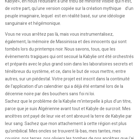
Kabyle», en nous réduisant à une tribu de minorité visible qui n’est,
de votre part, qu’une version copiée sur la création mythique d’un
peuple imaginaire, lequel est en réalité basé, sur une idéologie
sanguinaire et hégémonique.
Vous ne vous arrêtez pas là, mais vous instrumentalisez,
également, la mémoire de Massinissa et des innocents qui sont
tombés lors du printemps noir. Nous savons, tous, que les
évènements tragiques qui ont secoué la Kabylie ont été orchestrés
et préparés avec le plus grand soin dans les laboratoires secrets et
ténébreux du système, et ce, dans le but de vous mettre, entre
autres, sur un piédestal. Votre projet est inscrit dans la continuité
de l’application d’un calendrier qui a déjà été entamé lors de la
décennie noire par des bouchers sans foi ni loi.
Sachez que le problème de la Kabylie m’interpelle à plus d’un titre,
parce que je suis Algérienne avant tout et Kabyle de surcroit. Mes
ancêtres ont payé de leur vie et ont abreuvé la terre de Kabylie par
leur sang. Sachez que mon attachement à cette région est plus
qu’ombilical. Mes oncles se trouvent là-bas, mes tantes, mes
cousins, nos terres, nos oliviers les tombes de nos ancêtres que j’ai