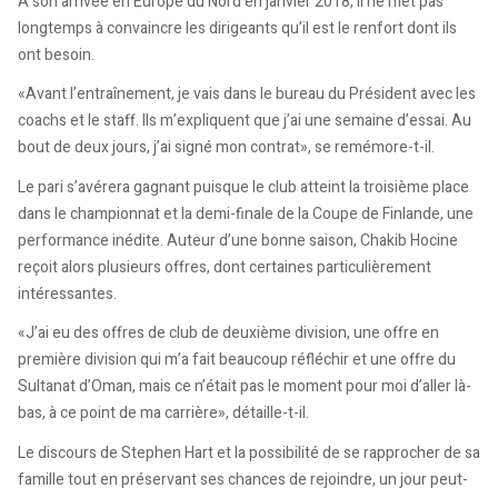
À son arrivée en Europe du Nord en janvier 2018, il ne met pas
longtemps à convaincre les dirigeants qu’il est le renfort dont ils
ont besoin.
«Avant l’entraînement, je vais dans le bureau du Président avec les
coachs et le staff. Ils m’expliquent que j’ai une semaine d’essai. Au
bout de deux jours, j’ai signé mon contrat», se remémore-t-il.
Le pari s’avérera gagnant puisque le club atteint la troisième place
dans le championnat et la demi-finale de la Coupe de Finlande, une
performance inédite. Auteur d’une bonne saison, Chakib Hocine
reçoit alors plusieurs offres, dont certaines particulièrement
intéressantes.
«J’ai eu des offres de club de deuxième division, une offre en
première division qui m’a fait beaucoup réfléchir et une offre du
Sultanat d’Oman, mais ce n’était pas le moment pour moi d’aller là-
bas, à ce point de ma carrière», détaille-t-il.
Le discours de Stephen Hart et la possibilité de se rapprocher de sa
famille tout en préservant ses chances de rejoindre, un jour peut-