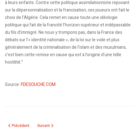
à leurs enfants. Contre cette politique assimilationniste reposant
sur la dépersonnalisation et la francisation, ces joueurs ont fait le
choix de l’Algérie. Cela remet en cause toute une idéologie
politique qui fait de la francité l’horizon supérieur et indépassable
du fils d’immigré. Ne nous y trompons pas, dans la France des
débats sur l’« identité nationale », de la loi sur le voile et plus
généralement de la criminalisation de l’islam et des musulmans,
c’est bien cette remise en cause qui est à l’origine d’une telle
hostilité.”
Source:
FDESOUCHE.COM
Article précédent : Saâdane : "Sur une bonne dynamique"
Article suivant : Algérie : Cherche but désespérément !
Précédent
Suivant