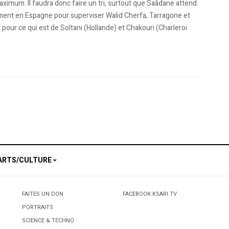
aximum. Il faudra donc faire un tri, surtout que Saâdane attend
llement en Espagne pour superviser Walid Cherfa, Tarragone et
pour ce qui est de Soltani (Hollande) et Chakouri (Charleroi
que: Un vrai marathon attend les Verts
réparation des "Verts" aura lieu en altitude
ARTS/CULTURE
FAITES UN DON
FACEBOOK KSARI.TV
PORTRAITS
SCIENCE & TECHNO