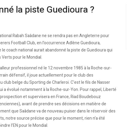
nné la piste Guedioura ?
national Rabah Saâdane ne se rendra pas en Angleterre pour
rers Football Club, en l’occurrence Adlène Guedioura,
le coach national aurait abandonné la piste de Guedioura qui
 Verts pour le Mondial.
tballeur professionnel né le 12 novembre 1985 à la Roche-sur-
ain défensif, il joue actuellement pour le club des
lub belge du Sporting de Charleroi. C'est le fils de Nasser
qui a évolué notamment à la Roche-sur-Yon. Pour rappel, Liberté
sa prospection et supervisera en France, Riad Boudebouz
lenciennes), avant de prendre ses décisions en matière de
lairement que Saâdane va de nouveau puiser dans le réservoir des
rts, notre source précise que pour le moment, rien n’a été
indre l’EN pour le Mondial.