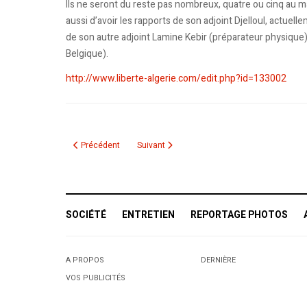
Ils ne seront du reste pas nombreux, quatre ou cinq au m
aussi d’avoir les rapports de son adjoint Djelloul, actue
de son autre adjoint Lamine Kebir (préparateur physique) 
Belgique).
http://www.liberte-algerie.com/edit.php?id=133002
Article précédent : Saâdane fait appel à un préparateur physi
Article suivant : Mondial 2010 : le stage de p
Précédent
Suivant
SOCIÉTÉ
ENTRETIEN
REPORTAGE PHOTOS
A PROPOS
DERNIÈRE
VOS PUBLICITÉS