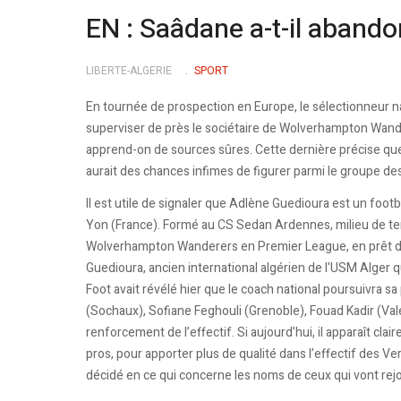
EN : Saâdane a-t-il abando
LIBERTE-ALGERIE
SPORT
En tournée de prospection en Europe, le sélectionneur 
superviser de près le sociétaire de Wolverhampton Wande
apprend-on de sources sûres. Cette dernière précise que 
aurait des chances infimes de figurer parmi le groupe des
Il est utile de signaler que Adlène Guedioura est un foo
Yon (France). Formé au CS Sedan Ardennes, milieu de terr
Wolverhampton Wanderers en Premier League, en prêt du c
Guedioura, ancien international algérien de l'USM Alger 
Foot avait révélé hier que le coach national poursuivra 
(Sochaux), Sofiane Feghouli (Grenoble), Fouad Kadir (Va
renforcement de l’effectif. Si aujourd’hui, il apparaît c
pros, pour apporter plus de qualité dans l’effectif des Ve
décidé en ce qui concerne les noms de ceux qui vont rejo