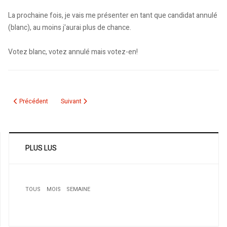
La prochaine fois, je vais me présenter en tant que candidat annulé
(blanc), au moins j'aurai plus de chance.
Votez blanc, votez annulé mais votez-en!
Article précédent : Legislatives 2017 - Liste des candidats Zone 4
Article suivant : Legislatives 2012 - Resultats officiels Zone
Précédent
Suivant
PLUS LUS
TOUS
MOIS
SEMAINE
1
Le gardien Gaouaoui forfait pour crise d’appendicite