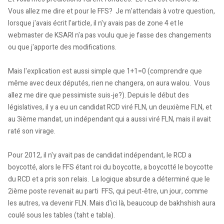
Vous allez me dire et pour le FFS? Je m'attendais à votre question,
lorsque j'avais écrit l'article, il n'y avais pas de zone 4 et le
webmaster de KSARI n'a pas voulu que je fasse des changements
ou que j'apporte des modifications.
Mais l'explication est aussi simple que 1+1=0 (comprendre que
même avec deux députés, rien ne changera, on aura walou. Vous
allez me dire que pessimiste suis-je?). Depuis le début des
législatives, il y a eu un candidat RCD viré FLN, un deuxième FLN, et
au 3ième mandat, un indépendant qui a aussi viré FLN, mais il avait
raté son virage.
Pour 2012, il n'y avait pas de candidat indépendant, le RCD a
boycotté, alors le FFS étant roi du boycotte, a boycotté le boycotte
du RCD et a pris son relais. La logique absurde a déterminé que le
2ième poste revenait au parti FFS, qui peut-être, un jour, comme
les autres, va devenir FLN. Mais d'ici là, beaucoup de bakhshish aura
coulé sous les tables (taht e tabla).