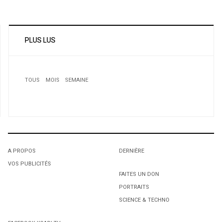
PLUS LUS
TOUS
MOIS
SEMAINE
1
Championnats d’Afrique de Powerlifting à Alger. Six
médailles d’or pour l’Algérie
A PROPOS
DERNIÈRE
VOS PUBLICITÉS
1
1
FAITES UN DON
PORTRAITS
L'octroi accidentel du Gant Court.
L'octroi accidentel du Gant Court.
SCIENCE & TECHNO
2