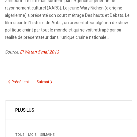
Zamoum . Le film était soutenu par l’Agence algérienne de
rayonnement culturel (AARC). Le jeune Wary Nichen (d’origine
algérienne) a présenté son court métrage Des hauts et Débats. Le
film raconte l’histoire de Antar, un présentateur algérien de show
politique craint par tout le monde et qui se voit rattrapé par sa
réalité de présentateur dans l’unique chaine nationale…
Source:
El Watan 5 mai 2013
Article précédent : Nouvel album: Nomadia de Lynda Thalie en primeur sur Z
Article suivant : Idir à Montréal: « Il faut que Tamazight devi
Précédent
Suivant
PLUS LUS
TOUS
MOIS
SEMAINE