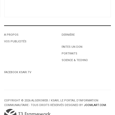
1
Soirées du CAM pour l’année 2010
2
Déneigement meurtrier: « Ma femme voulait se reposer
: elle est maintenant au grand repos »
A PROPOS
DERNIÈRE
3
VOS PUBLICITÉS
1
1
Manifestation contre la prière islamique dans une école
FAITES UN DON
de Toronto
PORTRAITS
L'octroi accidentel du Gant Court.
L'octroi accidentel du Gant Court.
4
SCIENCE & TECHNO
Canada / Un chercheur algérien bénéficie d'un million
de dollars
FACEBOOK KSARI.TV
COPYRIGHT © 2026 ALGEROWEB / KSARI, LE PORTAIL D'INFORMATION
COMMUNAUTAIRE - TOUS DROITS RÉSERVÉS DESIGNED BY
JOOMLART.COM
.
2
2