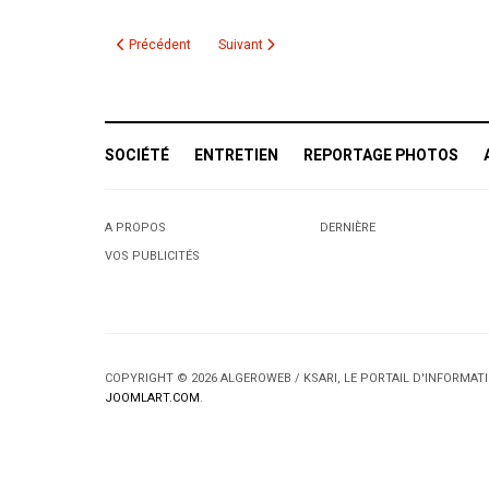
Article précédent : Un artiste fait des fresques à la craie avec i
Article suivant : Création de la Chorale de
Précédent
Suivant
SOCIÉTÉ
ENTRETIEN
REPORTAGE PHOTOS
A PROPOS
DERNIÈRE
VOS PUBLICITÉS
COPYRIGHT © 2026 ALGEROWEB / KSARI, LE PORTAIL D'INFORMA
JOOMLART.COM
.