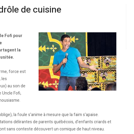
ôle de cuisine
le Fofi pour
e
artagent la
nusitée.
rme, force est
 les
eux) au son de
 Uncle Fofi,
thousiasme.
blige), la foule s’anime à mesure que la faim s’apaise.
tations délirantes de parents québécois, d’enfants criards et
jà ont sans conteste découvert un comique de haut niveau.