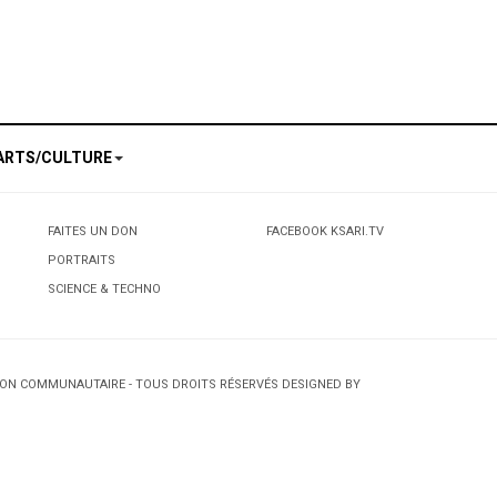
llusion 3D ...
s Femmes Kabyles de Montréal
ARTS/CULTURE
FAITES UN DON
FACEBOOK KSARI.TV
PORTRAITS
SCIENCE & TECHNO
TION COMMUNAUTAIRE - TOUS DROITS RÉSERVÉS DESIGNED BY