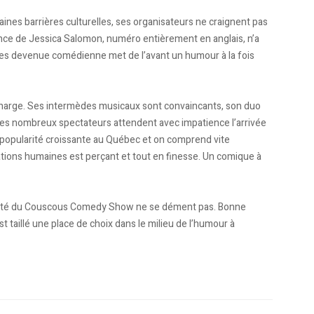
nes barrières culturelles, ses organisateurs ne craignent pas
nce de Jessica Salomon, numéro entièrement en anglais, n’a
ies devenue comédienne met de l’avant un humour à la fois
a charge. Ses intermèdes musicaux sont convaincants, son duo
 les nombreux spectateurs attendent avec impatience l’arrivée
ne popularité croissante au Québec et on comprend vite
lations humaines est perçant et tout en finesse. Un comique à
ularité du Couscous Comedy Show ne se dément pas. Bonne
 taillé une place de choix dans le milieu de l’humour à