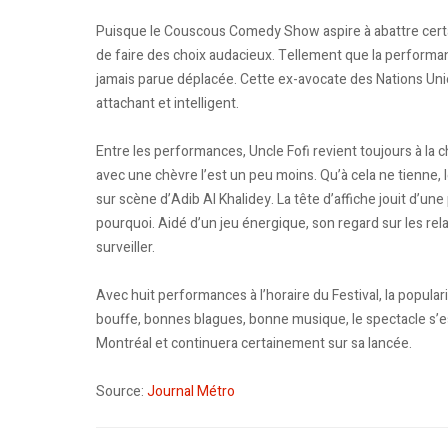
Puisque le Couscous Comedy Show aspire à abattre certai
de faire des choix audacieux. Tellement que la performa
jamais parue déplacée. Cette ex-avocate des Nations Un
attachant et intelligent.
Entre les performances, Uncle Fofi revient toujours à l
avec une chèvre l’est un peu moins. Qu’à cela ne tienne,
sur scène d’Adib Al Khalidey. La tête d’affiche jouit d’u
pourquoi. Aidé d’un jeu énergique, son regard sur les re
surveiller.
Avec huit performances à l’horaire du Festival, la pop
bouffe, bonnes blagues, bonne musique, le spectacle s’est
Montréal et continuera certainement sur sa lancée.
Source:
Journal Métro