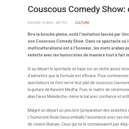
Couscous Comedy Show: dr
MAXIME HUARD - MÉTRO
CULTURE
Rire la bouche pleine, voilà l’invitation lancée par Unc
son Couscous Comedy Show. Dans ce spectacle où l
multiculturalisme est à l’honneur, les mets arabes p
vedette avec les humoristes de manière tout à fait i
Si au départ le spectacle se base sur un cliché assez éno
d’admettre que la formule est efficace. Pour commencer,
spectateurs se font servir leur plat de couscous (savour
la guitare de Kareem Medfai. Puis, le maître de céré­monie
alias Fares Mekideche, mène le bal avec confiance et en
Malgré un départ un peu lent (préparation des assiettes o
L’humoriste Reda Saoui emballe l’assistance avec ses imi
de voisins libanais. Ceux qui ne le connaissaient pas dé