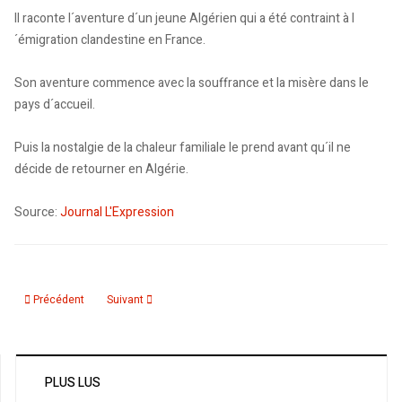
Il raconte l´aventure d´un jeune Algérien qui a été contraint à l
´émigration clandestine en France.
Son aventure commence avec la souffrance et la misère dans le
pays d´accueil.
Puis la nostalgie de la chaleur familiale le prend avant qu´il ne
décide de retourner en Algérie.
Source:
Journal L'Expression
Article précédent : L’Algérie fait don d’une fresque au Musée Nature et Cult
Article suivant : Couscous Comedy Show: bigarré, multiethn
Précédent
Suivant
PLUS LUS