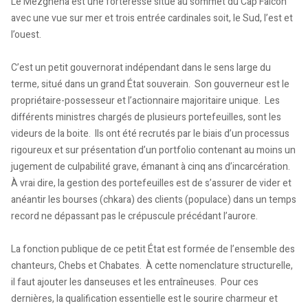
Le Mezghena est une forteresse situé au sommet du Cap Falcon
avec une vue sur mer et trois entrée cardinales soit, le Sud, l’est et
l’ouest.
C’est un petit gouvernorat indépendant dans le sens large du
terme, situé dans un grand État souverain. Son gouverneur est le
propriétaire-possesseur et l’actionnaire majoritaire unique. Les
différents ministres chargés de plusieurs portefeuilles, sont les
videurs de la boite. Ils ont été recrutés par le biais d’un processus
rigoureux et sur présentation d’un portfolio contenant au moins un
jugement de culpabilité grave, émanant à cinq ans d’incarcération.
À vrai dire, la gestion des portefeuilles est de s’assurer de vider et
anéantir les bourses (chkara) des clients (populace) dans un temps
record ne dépassant pas le crépuscule précédant l’aurore.
La fonction publique de ce petit État est formée de l’ensemble des
chanteurs, Chebs et Chabates. À cette nomenclature structurelle,
il faut ajouter les danseuses et les entraîneuses. Pour ces
dernières, la qualification essentielle est le sourire charmeur et