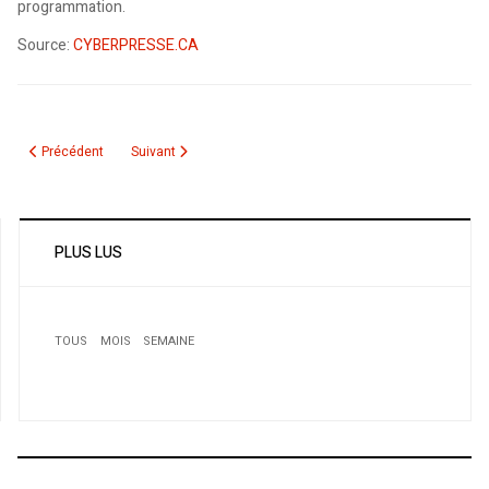
programmation.
Source:
CYBERPRESSE.CA
Article précédent : Exclusion de l'Egypte du salon du livre. Des intellectuels
Article suivant : Décès de l'écrivain Tahar Ouettar
Précédent
Suivant
PLUS LUS
TOUS
MOIS
SEMAINE