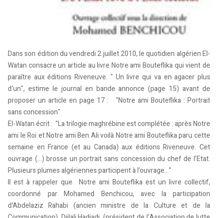
Dans son édition du vendredi 2 juillet 2010, le quotidien algérien El-
Watan consacre un article au livre Notre ami Bouteflika qui vient de
paraître aux éditions Riveneuve. " Un livre qui va en agacer plus
d'un", estime le journal en bande annonce (page 15) avant de
proposer un article en page 17 : "Notre ami Bouteflika : Portrait
sans concession"
El-Watan écrit : "La trilogie maghrébine est complétée : après Notre
ami le Roi et Notre ami Ben Ali voilà Notre ami Bouteflika paru cette
semaine en France (et au Canada) aux éditions Riveneuve. Cet
ouvrage (...) brosse un portrait sans concession du chef de l’Etat.
Plusieurs plumes algériennes participent à l’ouvrage..."
Il est à rappeler que Notre ami Bouteflika est un livre collectif,
coordonné par Mohamed Benchicou, avec la participation
d'Abdelaziz Rahabi (ancien ministre de la Culture et de la
Communication), Djilali Hadjadj, (président de l‘Association de lutte