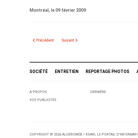
Montréal, le 09 février 2009
Article précédent : Communiqué du Comité de la Zone 6 - Camp
Article suivant : Importante consultation sur
Précédent
Suivant
SOCIÉTÉ
ENTRETIEN
REPORTAGE PHOTOS
A PROPOS
DERNIÈRE
VOS PUBLICITÉS
COPYRIGHT © 2026 ALGEROWEB / KSARI, LE PORTAIL D'INFORMA