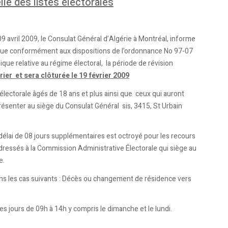
le des listes électorales
09 avril 2009, le Consulat Général d’Algérie à Montréal, informe
, que conformément aux dispositions de l’ordonnance No 97-07
que relative au régime électoral, la période de révision
rier et sera clôturée le 19 février 2009
 électorale âgés de 18 ans et plus ainsi que ceux qui auront
e présenter au siège du Consulat Général sis, 3415, St Urbain
 délai de 08 jours supplémentaires est octroyé pour les recours
adressés à la Commission Administrative Électorale qui siège au
e.
dans les cas suivants : Décès ou changement de résidence vers
 jours de 09h à 14h y compris le dimanche et le lundi.