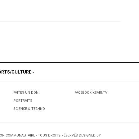
agne électorale pour les élections Présidentielles du 9 avril 2009
 les médias du Conseil des relations interculturelles
ARTS/CULTURE
FAITES UN DON
FACEBOOK KSARI.TV
PORTRAITS
SCIENCE & TECHNO
TION COMMUNAUTAIRE - TOUS DROITS RÉSERVÉS DESIGNED BY