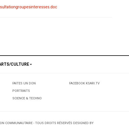
sultationgroupesinteresses.doc
ales
nue
ARTS/CULTURE
FAITES UN DON
FACEBOOK KSARI.TV
PORTRAITS
SCIENCE & TECHNO
TION COMMUNAUTAIRE - TOUS DROITS RÉSERVÉS DESIGNED BY