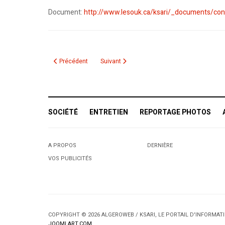
Document:
http://www.lesouk.ca/ksari/_documents/con
Article précédent : Révision exceptionnelle des listes élector
Article suivant : SOS Gaza, l'Opération conti
Précédent
Suivant
SOCIÉTÉ
ENTRETIEN
REPORTAGE PHOTOS
A PROPOS
DERNIÈRE
VOS PUBLICITÉS
COPYRIGHT © 2026 ALGEROWEB / KSARI, LE PORTAIL D'INFORMA
JOOMLART.COM
.