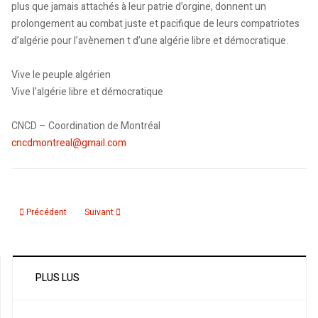
plus que jamais attachés à leur patrie d’orgine, donnent un
prolongement au combat juste et pacifique de leurs compatriotes
d’algérie pour l’avènemen t d’une algérie libre et démocratique.
Vive le peuple algérien
Vive l’algérie libre et démocratique
CNCD – Coordination de Montréal
cncdmontreal@gmail.com
Article précédent : Collectif de soutien Canada aux revendications du peupl
Article suivant : CNCD-Montréal: Rassemblement de soutie
Précédent
Suivant
PLUS LUS