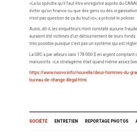
«La loi spécifie qu'il faut être enregistré auprès du CANA
éviter qu'on finance ou que des gens ou des organisations 
n'est pas question de ça du tout ici», a précisé le policier.
Aussi, dit-il, les enquêteurs n'ont constaté aucune fraude
auraient été victimes d'un détournement de leurs fonds. «
très possible puisque c'est pas un système qui est régl
La GRC a par ailleurs saisi 178 000 $ en argent comptant
manuscrits. «Le stratagème était quand même assez bien 
https://www.noovo.info/nouvelle/deux-hommes-du-gra
bureau-de-change-illegal.html
SOCIÉTÉ
ENTRETIEN
REPORTAGE PHOTOS