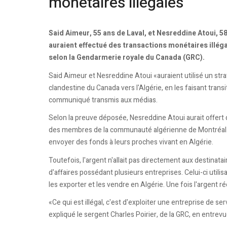
monétaires illégales
Said Aimeur, 55 ans de Laval, et Nesreddine Atoui, 58
auraient effectué des transactions monétaires illéga
selon la Gendarmerie royale du Canada (GRC).
Said Aimeur et Nesreddine Atoui «auraient utilisé un str
clandestine du Canada vers l'Algérie, en les faisant trans
communiqué transmis aux médias.
Selon la preuve déposée, Nesreddine Atoui aurait offert 
des membres de la communauté algérienne de Montréal. Il 
envoyer des fonds à leurs proches vivant en Algérie.
Toutefois, l'argent n'allait pas directement aux destinat
d'affaires possédant plusieurs entreprises. Celui-ci utili
les exporter et les vendre en Algérie. Une fois l'argent ré
«Ce qui est illégal, c'est d'exploiter une entreprise de 
expliqué le sergent Charles Poirier, de la GRC, en entre