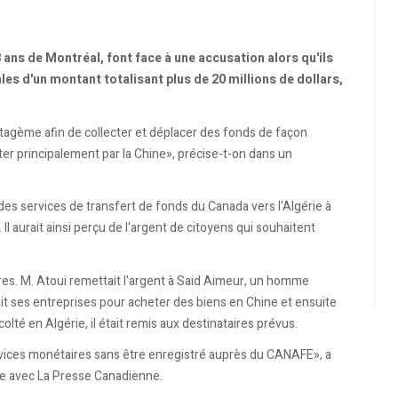
 ans de Montréal, font face à une accusation alors qu'ils
les d'un montant totalisant plus de 20 millions de dollars,
atagème afin de collecter et déplacer des fonds de façon
iter principalement par la Chine», précise-t-on dans un
des services de transfert de fonds du Canada vers l'Algérie à
aurait ainsi perçu de l'argent de citoyens qui souhaitent
aires. M. Atoui remettait l'argent à Said Aimeur, un homme
sait ses entreprises pour acheter des biens en Chine et ensuite
colté en Algérie, il était remis aux destinataires prévus.
services monétaires sans être enregistré auprès du CANAFE», a
vue avec La Presse Canadienne.