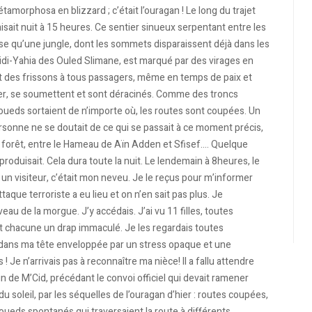
tamorphosa en blizzard ; c’était l’ouragan ! Le long du trajet
faisait nuit à 15 heures. Ce sentier sinueux serpentant entre les
nse qu’une jungle, dont les sommets disparaissent déjà dans les
idi-Yahia des Ouled Slimane, est marqué par des virages en
ant des frissons à tous passagers, même en temps de paix et
ster, se soumettent et sont déracinés. Comme des troncs
s oueds sortaient de n’importe où, les routes sont coupées. Un
rsonne ne se doutait de ce qui se passait à ce moment précis,
nse forêt, entre le Hameau de Aïn Adden et Sfisef…. Quelque
 produisait. Cela dura toute la nuit. Le lendemain à 8heures, le
 un visiteur, c’était mon neveu. Je le reçus pour m’informer
taque terroriste a eu lieu et on n’en sait pas plus. Je
veau de la morgue. J’y accédais. J’ai vu 11 filles, toutes
nt chacune un drap immaculé. Je les regardais toutes
 dans ma tête enveloppée par un stress opaque et une
 ! Je n’arrivais pas à reconnaître ma nièce! Il a fallu attendre
n de M’Cid, précédant le convoi officiel qui devait ramener
du soleil, par les séquelles de l’ouragan d’hier : routes coupées,
oueds spontanés qui traversaient la route à différents