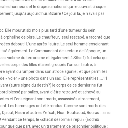
vec les honneurs et le drapeau national qui recouvrait chaque
usement jusqu’à aujourd’hui. Bizarre ! Ce jour là, je n’avais pas
oc. Elle mourut six mois plus tard d’une tumeur du sein
 déjà orpheline de père. Le chauffeur, seul rescapé, a raconté que
gorgées debout ! L’une après l’autre. Le seul homme enseignant
 et tué également. Le Commandant de secteur de l’époque, un
aussi victime du terrorisme et également à Sfisef) fut celui qui
e les corps des filles étaient groupés l’un sur l’autre, à
vre ayant du ramper dans son atroce agonie ; et que parmi les
 de « voler » une photo dans un sac : Elle représentait les ….11
ant (autre signe du destin?) le corps de ce dernier ne fut
abord blessé par balles, avant d’être retrouvé et achevé au
nantes et l’enseignant sont morts, assassinés atrocement,
cédent. Les hommages ont été rendus. Comme sont morts des
d, Djaout, Hasni et autres Yefsah, Flici… Bouhaoud, Bouras….ainsi
 Pendant ce temps, le «chacal désormais repu » (Eddhib
our quelque part, avec un traitement de prisonnier politique ;