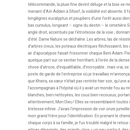
télécommande, la pluie fine devint déluge et la bise se mé
menant d’Aïn Adden à Sfisef, la visibilité est absente. Il 
longilignes eucalyptus et peupliers d’une forêt aussi de
bas cumulus, longeant – signe du destin – le cimetière S
angle droit, accentués par l’étroitesse de la voie ; donn
d’été. Dame Nature se déchaîne. Les arbres, las de rési
d’arbres creux, les poteaux électriques fléchissaient; le
air d’apocalypse faisait frissonner chaque Beni Adam. Pe
quelque part sur ce sentier horrifiant, à l’orée de la de
chose d’atroce, d’inqualifiable, d’incroyable…mais vrai, se
poste de garde de l’entreprise où je travaillais m’annonça
que Kheira, sa sœur n’était pas rentrée hier soir, qu’une at
l’accompagnais à l’hôpital où il y avait un monde fou au ni
blanches, bien nettoyées, les cous bien recousus, porta
attentivement, Mon Dieu ! Elles se ressemblaient toutes
tristesse infinie. J’avais l’impression de voir onze jumelles
mon grand frère pour l’identification. En prenant le chemi
chaque corps à sa famille, je fus troublé malgré le retour 
arbres déracinés, des grands «lacs » un peu partout, des 