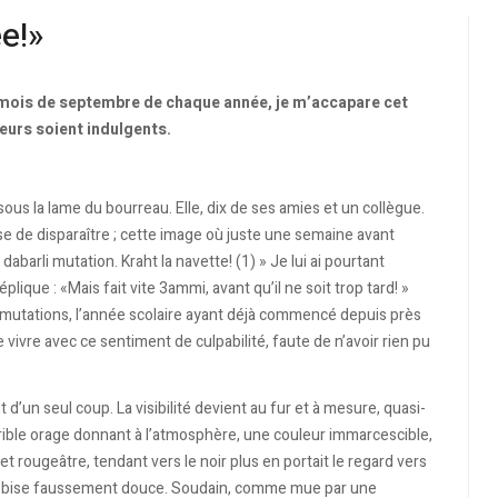
e!»
ois de septembre de chaque année, je m’accapare cet
teurs soient indulgents.
sous la lame du bourreau. Elle, dix de ses amies et un collègue.
e de disparaître ; cette image où juste une semaine avant
abarli mutation. Kraht la navette! (1) » Je lui ai pourtant
lique : «Mais fait vite 3ammi, avant qu’il ne soit trop tard! »
es mutations, l’année scolaire ayant déjà commencé depuis près
e vivre avec ce sentiment de culpabilité, faute de n’avoir rien pu
’un seul coup. La visibilité devient au fur et à mesure, quasi-
rible orage donnant à l’atmosphère, une couleur immarcescible,
et rougeâtre, tendant vers le noir plus en portait le regard vers
une bise faussement douce. Soudain, comme mue par une