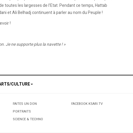
de toutes les largesses de l’Etat. Pendant ce temps, Hattab
ani et Ali Belhadj continuent à parler au nom du Peuple !
voir !
on. Je ne supporte plus la navette ! »
ARTS/CULTURE
FAITES UN DON
FACEBOOK KSARI.TV
PORTRAITS
SCIENCE & TECHNO