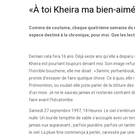
«À toi Kheira ma bien-aimé
Comme de coutume, chaque quatrième semaine du m
espace destiné à la chronique, pour moi. Que les lec
Demain cela fera 16 ans. Déjà seize ans qu’elle a disparu 
Kheira est pourtant toujours devant moi. Son image refus
l’horrible boucherie, elle me disait : «3ammi, yerhambouk, d
promis d’essayer de faire quelque chose. Ce à quoi, elle rép
Prémonition, ou voulait-elle juste parler de la clôture d
d’un mois. Je ne le saurais jamais et resterais contraint d
faire avant l’hécatombe.
Samedi 27 septembre 1997, 14 Heures. Le ciel s’embrunit d
nulle. Un lourde tempête de sable s’accouple avec un ter
jamais vue auparavant ; parfois jaunâtre, parfois un tantin
le ciel. La pluie fine commença à perler, caressée par 