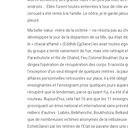
endroits…. Elles furent toutes enterrées à tour de rôle a
cercueil a été remis à la famille. Le nôtre, je le garde jalo
pleuré.
Ma belle-sœur -mère de la victime – ne résista pas au ch
développée le jour de la disparition de sa fille, qui était
le « chacal affamé » (Eddhib Ejji3ane) les avait toutes é
du groupe a tenté vainement de fuir, mais vite rattrapé
Parachutiste et fils de Chahid, Feu Colonel Boukhari (lui 
dirigea l’opération de récupération des corps. Il raconta qu
l’exception d’un seul éloigné de quelques mètres ; la pau
affaires personnelles retrouvées sur place, il a été obligé
enseignantes et l’enseignant prise quelques jours auparav
récupéré que le lendemain, parce qu’ayant fui, il a été d’
couteau. Aujourd’hui, cela fait 16 ans que les 11 enseig
provoquant un émoi national et international sans pré
milliers d’autres : Liabès, Belkhenchir, Boukhobza, Belkaï
que de nombreuses victimes anonymes de la nébuleuse !
Echeb3ane) par les tétines de l’Etat se pavane dans une c