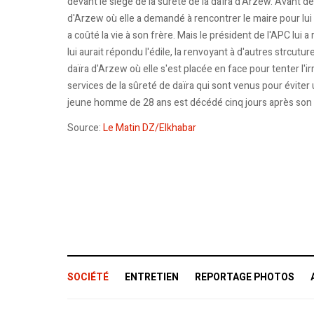
devant le siège de la sûreté de la daïra d'Arzew. Avant d
d'Arzew où elle a demandé à rencontrer le maire pour lu
a coûté la vie à son frère. Mais le président de l'APC lui 
lui aurait répondu l'édile, la renvoyant à d'autres strcut
daïra d'Arzew où elle s'est placée en face pour tenter l
services de la sûreté de daïra qui sont venus pour évite
jeune homme de 28 ans est décédé cinq jours après son ho
Source:
Le Matin DZ/Elkhabar
SOCIÉTÉ
ENTRETIEN
REPORTAGE PHOTOS