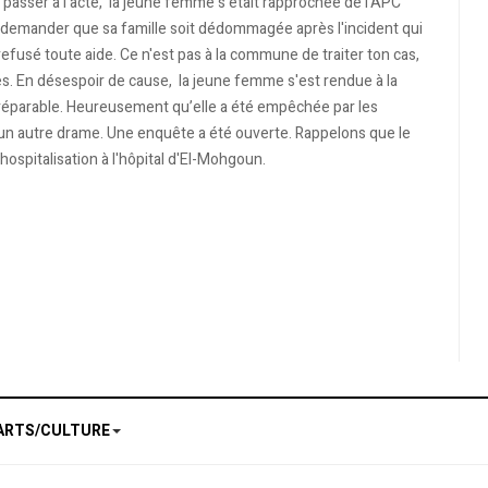
e passer à l’acte, la jeune femme s'était rapprochée de l'APC
i demander que sa famille soit dédommagée après l'incident qui
a refusé toute aide. Ce n'est pas à la commune de traiter ton cas,
ures. En désespoir de cause, la jeune femme s'est rendue à la
'irréparable. Heureusement qu’elle a été empêchée par les
r un autre drame. Une enquête a été ouverte. Rappelons que le
spitalisation à l'hôpital d'El-Mohgoun.
ARTS/CULTURE