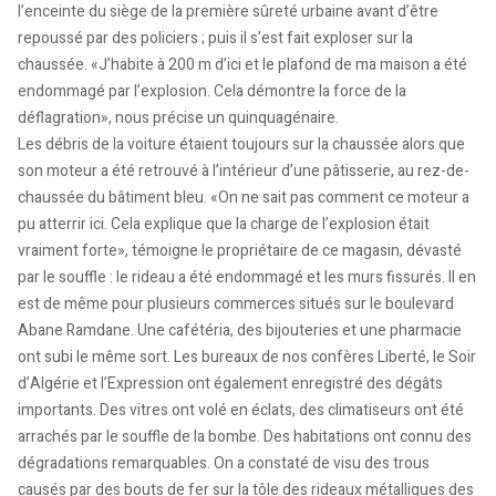
l’enceinte du siège de la première sûreté urbaine avant d’être
repoussé par des policiers ; puis il s’est fait exploser sur la
chaussée. «J’habite à 200 m d’ici et le plafond de ma maison a été
endommagé par l’explosion. Cela démontre la force de la
déflagration», nous précise un quinquagénaire.
Les débris de la voiture étaient toujours sur la chaussée alors que
son moteur a été retrouvé à l’intérieur d’une pâtisserie, au rez-de-
chaussée du bâtiment bleu. «On ne sait pas comment ce moteur a
pu atterrir ici. Cela explique que la charge de l’explosion était
vraiment forte», témoigne le propriétaire de ce magasin, dévasté
par le souffle : le rideau a été endommagé et les murs fissurés. Il en
est de même pour plusieurs commerces situés sur le boulevard
Abane Ramdane. Une cafétéria, des bijouteries et une pharmacie
ont subi le même sort. Les bureaux de nos confères Liberté, le Soir
d’Algérie et l’Expression ont également enregistré des dégâts
importants. Des vitres ont volé en éclats, des climatiseurs ont été
arrachés par le souffle de la bombe. Des habitations ont connu des
dégradations remarquables. On a constaté de visu des trous
causés par des bouts de fer sur la tôle des rideaux métalliques des