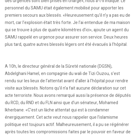
des urgences sont bien prises en charge», nous a-t-il indiqué. Le
personnel du SAMU était également mobilisé pour apporter les
premiers secours aux blessés. «Heureusement qu’il n’y a pas eu de
mort, car l’explosion était très forte. Je l’ai entendue de ma maison
qui se trouve à plus de quatre kilomètres d’ici», ajoute un agent du
SAMU rappelé en urgence pour assurer son service. Deux heures
plus tard, quatre autres blessés légers ont été évacués à l’hôpital.
A 10h, le directeur général de la Sûreté nationale (DGSN),
Abdelghani Hamel, en compagnie du wali de Tizi Ouzou, s’est
rendu sur les lieux de l’attentat avant d’aller à l’hôpital pour rendre
visite aux blessés. Notons qu’il n’a fait aucune déclaration sur cet
acte terroriste. Nous avons remarqué aussi la présence de députés
du RCD, du RND et du FLN ainsi que d’un sénateur, Mohamed
Ikherbane. «C’est un lâche attentat qui est à condamner
énergiquement. Cet acte veut nous rappeler que l’islamisme
politique est toujours actif. Malheureusement, il a pu se régénérer
après toutes les compromissions faites par le pouvoir en faveur de