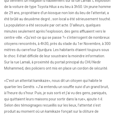
qui tiennent un magasin d’habillement sur la rue Lamali. L’explosion
de la voiture de type Toyota Hilux a eu lieu à 3h50. Un jeune homme
de 29 ans, propriétaire d’un kiosque non loin du lieu de l’attentat, a
été brûlé au deuxième degré ; son local a été sérieusement touché.
La population a été secouée par cet acte. D’ailleurs, quelques
minutes seulement après l’explosion, des gens affluaient vers le
centre-ville. «Qu’est-ce qui se passe ?» s’interrogent de nombreux
citoyens rencontrés, à 4h30, près du stade du 1er Novembre, à 300
mètres du carrefour Djurdjura. Les habitants étaient toujours sous
le choc. Il était difficile de leur soustraire la moindre information.
Sur la rue Lamali, à proximité du portail principal du CHU Nedir
Mohammed, des policiers ont mis en place un cordon de sécurité.
«C’est un attentat kamikaze», nous dit un citoyen qui habite le
quartier les Genêts. «J’ai entendu un souffle suivi d’un grand bruit,
à l’heure du s’hour. Puis, je suis sorti et j’ai vu des gens, paniqués,
qui quittaient leurs maisons pour sortir dans la rue», ajoute-t-il.
Selon des témoignages recueillis sur les lieux, l’attentat s’est
produit au moment où un kamikaze fonçait sur la clôture de