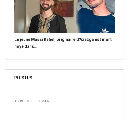
Le jeune Massi Kahel, originaire d'Azazga est mort
noyé dans...
PLUS LUS
TOUS
MOIS
SEMAINE
1
Harkat en résidence surveillée et menacé d’expulsion :
La justice canadienne ordonne la révision de son procès