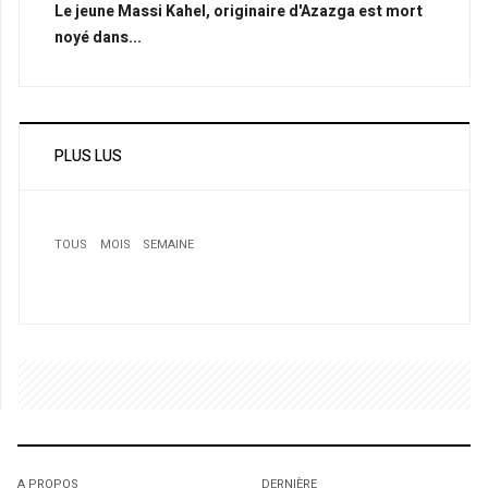
Le jeune Massi Kahel, originaire d'Azazga est mort
noyé dans...
PLUS LUS
TOUS
MOIS
SEMAINE
1
1
1
A PROPOS
DERNIÈRE