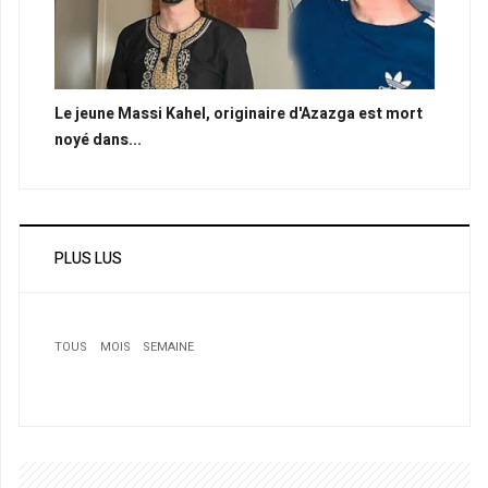
Le jeune Massi Kahel, originaire d'Azazga est mort
noyé dans...
PLUS LUS
TOUS
MOIS
SEMAINE
1
Biens des colons : le ministre de la justice : « l’affaire est
close »
2