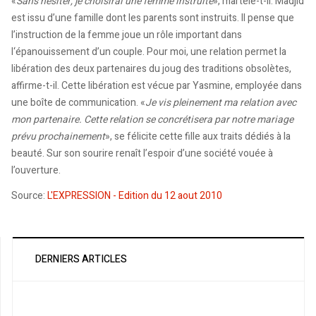
«
Sans hésiter, je choisirai une femme instruite
», martèle-t-il. Madjid
est issu d’une famille dont les parents sont instruits. Il pense que
l’instruction de la femme joue un rôle important dans
l‘épanouissement d’un couple. Pour moi, une relation permet la
libération des deux partenaires du joug des traditions obsolètes,
affirme-t-il. Cette libération est vécue par Yasmine, employée dans
une boîte de communication. «
Je vis pleinement ma relation avec
mon partenaire. Cette relation se concrétisera par notre mariage
prévu prochainement
», se félicite cette fille aux traits dédiés à la
beauté. Sur son sourire renaît l’espoir d’une société vouée à
l’ouverture.
Source:
L'EXPRESSION - Edition du 12 aout 2010
DERNIERS ARTICLES