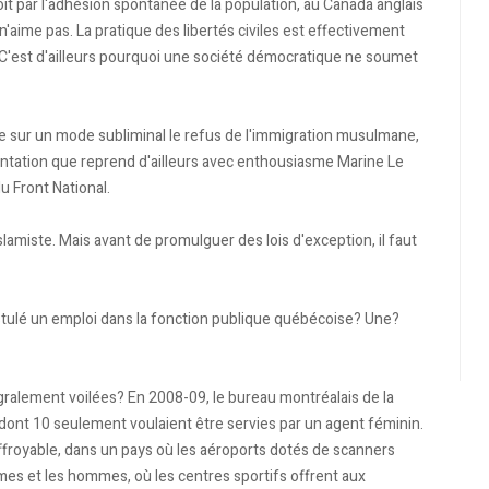
it par l'adhésion spontanée de la population, au Canada anglais
 n'aime pas. La pratique des libertés civiles est effectivement
it. C'est d'ailleurs pourquoi une société démocratique ne soumet
ite sur un mode subliminal le refus de l'immigration musulmane,
mentation que reprend d'ailleurs avec enthousiasme Marine Le
u Front National.
lamiste. Mais avant de promulguer des lois d'exception, il faut
tulé un emploi dans la fonction publique québécoise? Une?
gralement voilées? En 2008-09, le bureau montréalais de la
dont 10 seulement voulaient être servies par un agent féminin.
i effroyable, dans un pays où les aéroports dotés de scanners
mes et les hommes, où les centres sportifs offrent aux