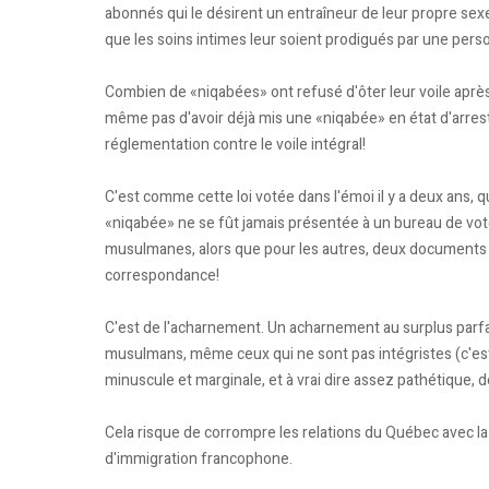
abonnés qui le désirent un entraîneur de leur propre sex
que les soins intimes leur soient prodigués par une pers
Combien de «niqabées» ont refusé d'ôter leur voile après
même pas d'avoir déjà mis une «niqabée» en état d'arrest
réglementation contre le voile intégral!
C'est comme cette loi votée dans l'émoi il y a deux ans, q
«niqabée» ne se fût jamais présentée à un bureau de vote! 
musulmanes, alors que pour les autres, deux documents s
correspondance!
C'est de l'acharnement. Un acharnement au surplus parfai
musulmans, même ceux qui ne sont pas intégristes (c'est 
minuscule et marginale, et à vrai dire assez pathétique,
Cela risque de corrompre les relations du Québec avec 
d'immigration francophone.