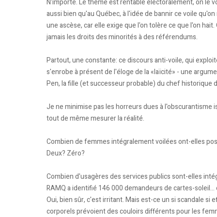
N'importe. Le thème est rentable électoralement, on le vo
aussi bien qu'au Québec, à l'idée de bannir ce voile qu'on
une ascèse, car elle exige que l'on tolère ce que l'on ha
jamais les droits des minorités à des référendums.
Partout, une constante: ce discours anti-voile, qui explo
s'enrobe à présent de l'éloge de la «laïcité» - une argu
Pen, la fille (et successeur probable) du chef historique d
Je ne minimise pas les horreurs dues à l'obscurantisme is
tout de même mesurer la réalité.
Combien de femmes intégralement voilées ont-elles pos
Deux? Zéro?
Combien d'usagères des services publics sont-elles inté
RAMQ a identifié 146 000 demandeurs de cartes-soleil... 
Oui, bien sûr, c'est irritant. Mais est-ce un si scandale s
corporels prévoient des couloirs différents pour les fem