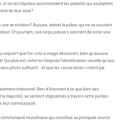
e, et où les hôpitaux accommodent les patients qui souhaitent
onne de leur sexe?
 une arrestation? Aucune, admet la police, qui ne se souvient
ation. Et pourtant, nos corps policiers viennent de voter une
ui requiert que l'on vote à visage découvert, bien qu'aucune
Qui plus est, cette loi n'impose l'identification visuelle qu'aux
ans photo suffisent... et que les «snow birds» votent par
tement irrationnel. Rien d'étonnant à ce que bien des
la majorité), se sentent stigmatisés à travers cette portion
 de leur communauté.
la communauté musulmane qui constitue sa principale source