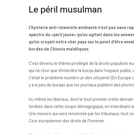
Le péril musulman
L'hystérie anti-islamiste ambiante n'est pas sans rap
spectre du «péril jaune» qu'on agitait dans les années
qu'on croyait notre cher pays sur le point d'être enva
hordes de Chinois maléfiques.
C'est devenu le thème privilégié de la droite populiste 
qui ne rêve que d'interdire la burqa dans l'espace public
c'était le problème numéro un des citoyens! (En Europe c
y a si peu de burqas que les journaux publient des photos p
Ici, même les libéraux, dont le tout premier crédo devrait êt
tombés dans cette soupe démagogique, en interdisant au
Une mesure qui sera renversée par les tribunaux, tout com
Cour européenne des droits de l'homme.