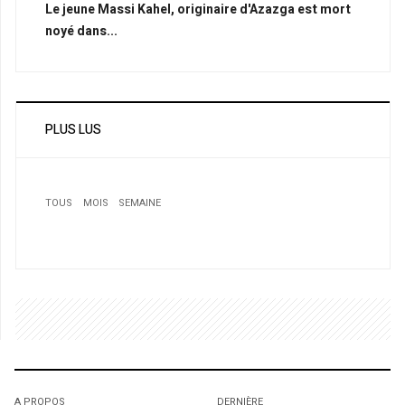
Le jeune Massi Kahel, originaire d'Azazga est mort
noyé dans...
PLUS LUS
TOUS
MOIS
SEMAINE
1
“Bine el-bareh wel youm” De l’Algérie au Canada !
2
10e anniversaire de magiciens sans frontières: La
réussite d’un Algérien au Canada
3
1
1
Ils y affronteront le 5 juin les Émirats Arabes Unis : Les
Verts attendus demain à Nuremberg
A PROPOS
DERNIÈRE