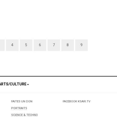
4
5
6
7
8
9
ARTS/CULTURE
FAITES UN DON
FACEBOOK KSARI.TV
PORTRAITS
SCIENCE & TECHNO