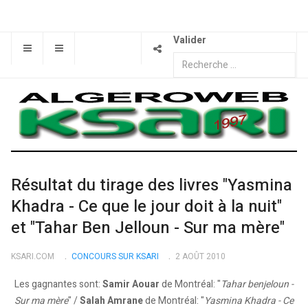
Valider
Résultat du tirage des livres "Yasmina
Khadra - Ce que le jour doit à la nuit"
et "Tahar Ben Jelloun - Sur ma mère"
KSARI.COM
CONCOURS SUR KSARI
2 AOÛT 2010
Les gagnantes sont:
Samir Aouar
de Montréal: "
Tahar benjeloun -
Sur ma mère
" /
Salah Amrane
de Montréal: "
Yasmina Khadra - Ce