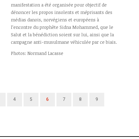
manifestation a été organisée pour objectif de
dénoncer les propos insolents et méprisants des
médias danois, norvégiens et européens à
l’encontre du prophète Sidna Mohammed, que le
Salut et la bénédiction soient sur lui, ainsi que la
campagne anti-musulmane véhiculée par ce biais.
Photos: Normand Lacasse
4
5
6
7
8
9