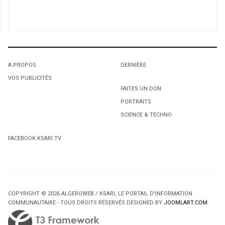
1
Les Algériens de Montréal bravent de nouveau le froid
pour s’opposer au 4e mandat
2
FRONTIERES AMERICANO-CANADIENNES / Êtes-vous
A PROPOS
DERNIÈRE
un espion, un terroriste ou un nazi ?
VOS PUBLICITÉS
3
1
1
FAITES UN DON
Ammar Bouzouar aux Amériques
PORTRAITS
L'octroi accidentel du Gant Court.
L'octroi accidentel du Gant Court.
4
SCIENCE & TECHNO
Concert de Idir aux Étas-Unis: An Algeriaman in New
York !
FACEBOOK KSARI.TV
COPYRIGHT © 2026 ALGEROWEB / KSARI, LE PORTAIL D'INFORMATION
COMMUNAUTAIRE - TOUS DROITS RÉSERVÉS DESIGNED BY
JOOMLART.COM
.
2
2