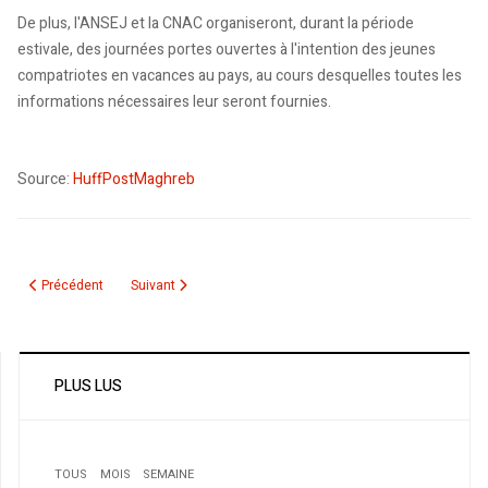
De plus, l'ANSEJ et la CNAC organiseront, durant la période
estivale, des journées portes ouvertes à l'intention des jeunes
compatriotes en vacances au pays, au cours desquelles toutes les
informations nécessaires leur seront fournies.
Source:
HuffPostMaghreb
Article précédent : Lavalin a aussi envoyé des millions en Algérie: La fir
Article suivant : Mon testament intellectuel
Précédent
Suivant
PLUS LUS
TOUS
MOIS
SEMAINE