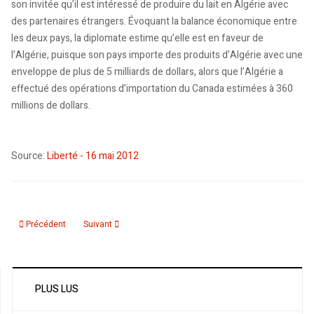
son invitée qu’il est intéressé de produire du lait en Algérie avec
des partenaires étrangers. Évoquant la balance économique entre
les deux pays, la diplomate estime qu’elle est en faveur de
l’Algérie, puisque son pays importe des produits d’Algérie avec une
enveloppe de plus de 5 milliards de dollars, alors que l’Algérie a
effectué des opérations d’importation du Canada estimées à 360
millions de dollars.
Source:
Liberté - 16 mai 2012
Article précédent : Une carte de crédit halale
Article suivant : SIAL: Les produits maghrébins à l’honneur
Précédent
Suivant
PLUS LUS