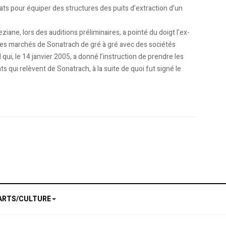
rats pour équiper des structures des puits d’extraction d’un
ne, lors des auditions préliminaires, a pointé du doigt l’ex-
us les marchés de Sonatrach de gré à gré avec des sociétés
 qui, le 14 janvier 2005, a donné l’instruction de prendre les
 qui relèvent de Sonatrach, à la suite de quoi fut signé le
ards de dinars, et Youssefi met en place des systèmes de contrôle rigoureux
a suspension des marchés conclus entre Sonatrach et la compagnie américaine «
ARTS/CULTURE