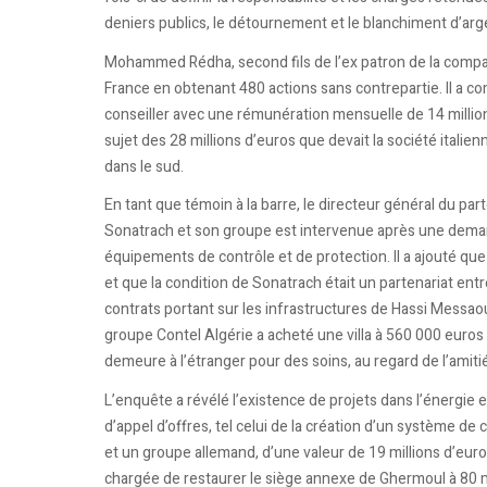
deniers publics, le détournement et le blanchiment d’arg
Mohammed Rédha, second fils de l’ex patron de la compagni
France en obtenant 480 actions sans contrepartie. Il a co
conseiller avec une rémunération mensuelle de 14 million
sujet des 28 millions d’euros que devait la société italie
dans le sud.
En tant que témoin à la barre, le directeur général du par
Sonatrach et son groupe est intervenue après une demand
équipements de contrôle et de protection. Il a ajouté que
et que la condition de Sonatrach était un partenariat entr
contrats portant sur les infrastructures de Hassi Messaou
groupe Contel Algérie a acheté une villa à 560 000 euros 
demeure à l’étranger pour des soins, au regard de l’amitié 
L’enquête a révélé l’existence de projets dans l’énergie e
d’appel d’offres, tel celui de la création d’un système d
et un groupe allemand, d’une valeur de 19 millions d’euro
chargée de restaurer le siège annexe de Ghermoul à 80 mi