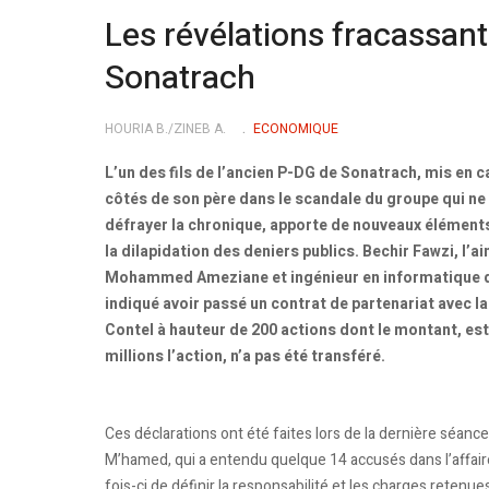
Les révélations fracassante
Sonatrach
HOURIA B./ZINEB A.
ECONOMIQUE
L’un des fils de l’ancien P-DG de Sonatrach, mis en 
côtés de son père dans le scandale du groupe qui ne
défrayer la chronique, apporte de nouveaux éléments
la dilapidation des deniers publics. Bechir Fawzi, l’ai
Mohammed Ameziane et ingénieur en informatique de
indiqué avoir passé un contrat de partenariat avec la
Contel à hauteur de 200 actions dont le montant, es
millions l’action, n’a pas été transféré.
Ces déclarations ont été faites lors de la dernière séance
M’hamed, qui a entendu quelque 14 accusés dans l’affaire
fois-ci de définir la responsabilité et les charges retenu