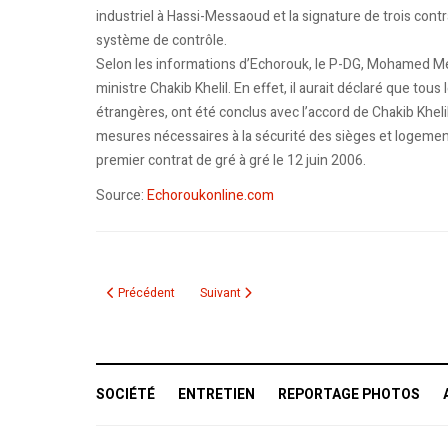
industriel à Hassi-Messaoud et la signature de trois cont
système de contrôle.
Selon les informations d’Echorouk, le P-DG, Mohamed Mezia
ministre Chakib Khelil. En effet, il aurait déclaré que to
étrangères, ont été conclus avec l’accord de Chakib Khelil
mesures nécessaires à la sécurité des sièges et logements
premier contrat de gré à gré le 12 juin 2006.
Source:
Echoroukonline.com
Article précédent : Sonatrach relève son capital à 1000 milli
Article suivant : Youcef Youssefi ordonne l
Précédent
Suivant
SOCIÉTÉ
ENTRETIEN
REPORTAGE PHOTOS