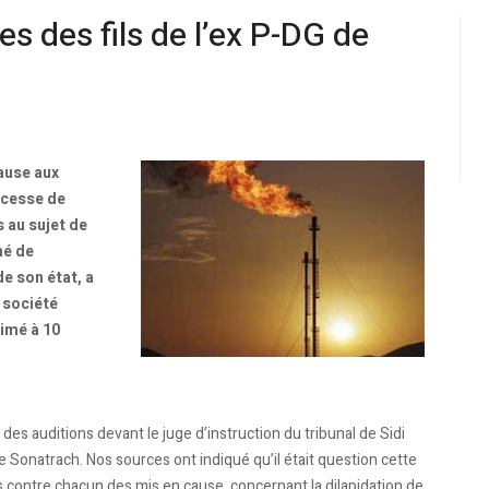
s des fils de l’ex P-DG de
cause aux
 cesse de
 au sujet de
né de
 son état, a
 société
timé à 10
 des auditions devant le juge d’instruction du tribunal de Sidi
 Sonatrach. Nos sources ont indiqué qu’il était question cette
es contre chacun des mis en cause, concernant la dilapidation de