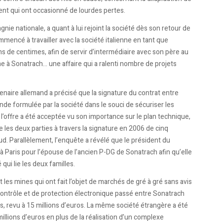
ent qui ont occasionné de lourdes pertes.
e nationale, a quant à lui rejoint la société dès son retour de
mmencé à travailler avec la société italienne en tant que
s de centimes, afin de servir d’intermédiaire avec son père au
nne à Sonatrach… une affaire qui a ralenti nombre de projets
tenaire allemand a précisé que la signature du contrat entre
e formulée par la société dans le souci de sécuriser les
 l’offre a été acceptée vu son importance sur le plan technique,
e les deux parties à travers la signature en 2006 de cinq
d. Parallèlement, l’enquête a révélé que le président du
à Paris pour l’épouse de l’ancien P-DG de Sonatrach afin qu’elle
qui lie les deux familles.
t les mines qui ont fait l’objet de marchés de gré à gré sans avis
e contrôle et de protection électronique passé entre Sonatrach
s, revu à 15 millions d’euros. La même société étrangère a été
llions d’euros en plus de la réalisation d’un complexe